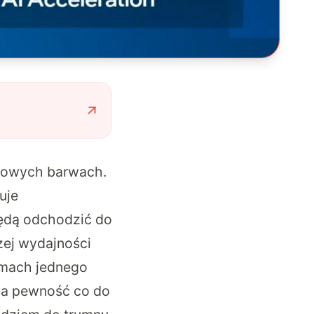
rowych barwach.
uje
będą odchodzić do
zej wydajności
amach jednego
, a pewność co do