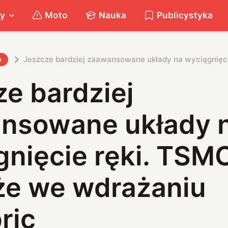
ty
Moto
Nauka
Publicystyka
Jeszcze bardziej zaawansowane układy na wyciągnięc
h
e bardziej
nsowane układy 
gnięcie ręki. TSM
e we wdrażaniu
ric