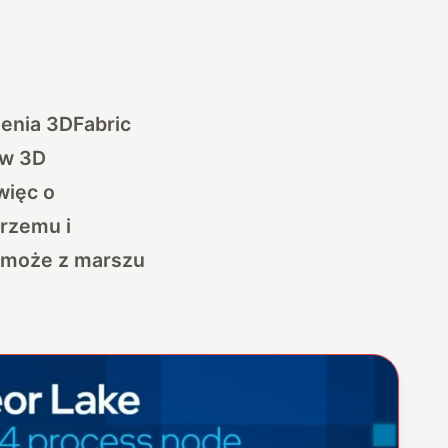
enia 3DFabric
ów 3D
więc o
krzemu i
 może z marszu