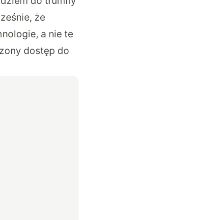
oździem do trumny
ześnie, że
ologie, a nie te
zony dostęp do