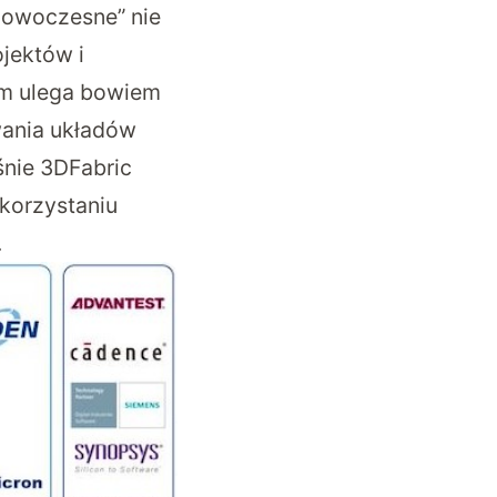
“nowoczesne” nie
jektów i
om ulega bowiem
wania układów
śnie 3DFabric
korzystaniu
.