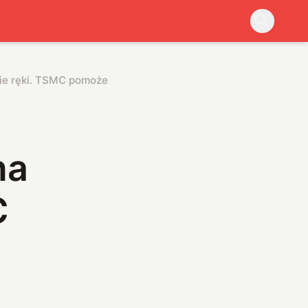
ie ręki. TSMC pomoże we wdrażaniu 3DFabric
na
C