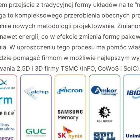
m przejście z tradycyjnej formy układów na te 
ga to kompleksowego przerobienia obecnych pro
ełnie nowych metodologii projektowania. Zmian
i nawet energii, co w efekcie zmienia formę pako
nia. W uproszczeniu tego procesu ma pomóc wła
będzie pomagać firmom w możliwie najlepszym wy
wania 2,5D i 3D firmy TSMC (InFO, CoWoS i SoIC)