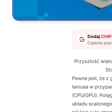
Dodaj
CHIP.
Częściej poj
Przyszłość wie
St
Pewne jest, że z
lamusa w przypad
(CPU/GPU). Potęg
układu scalonego