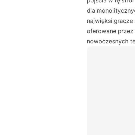
pójścia w tę str
dla monolityczny
najwięksi gracze
oferowane przez
nowoczesnych te