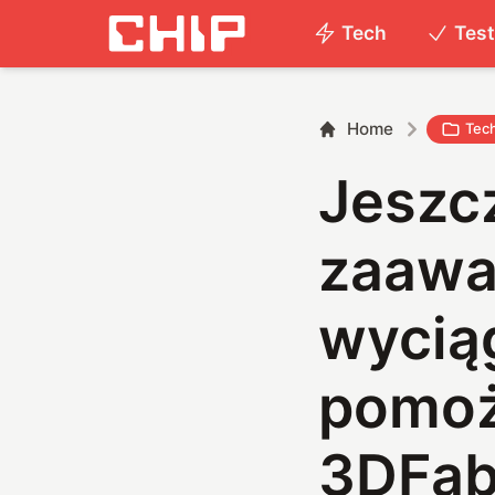
Tech
Tes
Home
Tec
Jeszcz
zaawa
wycią
pomoż
3DFab