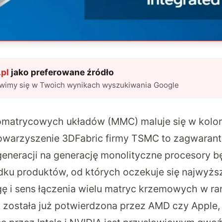
pl
jako preferowane źródło
awimy się w Twoich wynikach wyszukiwania Google
lomatrycowych układów (MMC) maluje się w kolo
owarzyszenie 3DFabric firmy TSMC to zagwarant
 generacji na generację monolityczne procesory 
ku produktów, od których oczekuje się najwyżs
ę i sens łączenia wielu matryc krzemowych w r
 została już potwierdzona przez AMD czy Apple