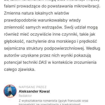
falami prowadzące do powstawania mikrowibracji.
Zmienna natura lokalnych wiatrów
prawdopodobnie warunkowałaby wtedy
zmienność samych wstrząsów. Swój udział mogą
również mieć oczywiście inne czynniki, takie jak
głębokość, nachylenie dna morskiego i prędkość
sejsmiczna struktury podpowierzchniowej. Według
autorów uzyskane przez nich wyniki pokazują
potencjał techniki
DAS
w kontekście zrozumienia
całego zjawiska.
NAPISANE PRZEZ
A
Aleksander Kowal
Redaktor
Z wykształcenia romanista (język francuski oraz
hiszpański) ze specjalizacją z traduktologii.