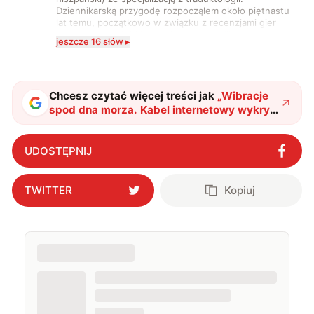
Dziennikarską przygodę rozpocząłem około piętnastu
lat temu, początkowo w związku z recenzjami gier
komputerowych i filmów. Obecnie publikuję
jeszcze 16 słów ▸
zdecydowanie częściej na tematy związane z nauką
oraz technologią. W wolnym czasie uwielbiam
podróżować, śledzić kinowe i książkowe nowości, a
także uprawiać oraz oglądać sport.
Chcesz czytać więcej treści jak
„
Wibracje
spod dna morza. Kabel internetowy wykrył
podwodne sygnały
"
?
UDOSTĘPNIJ
TWITTER
Kopiuj