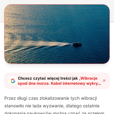
Chcesz czytać więcej treści jak
„
Wibracje
spod dna morza. Kabel internetowy wykrył
podwodne sygnały
"
?
Przez długi czas zlokalizowanie tych wibracji
stanowiło nie lada wyzwanie, dlatego ostatnie
dokonania naukowców można uznać za przełom.