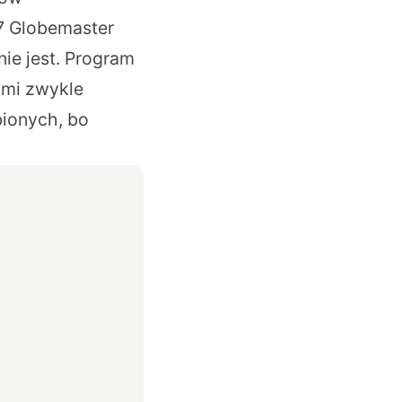
7 Globemaster
ie jest. Program
ymi zwykle
bionych, bo