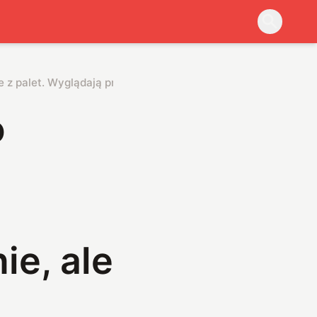
 z palet. Wyglądają prowizorycznie, ale mają ogromny potenc
o
ie, ale