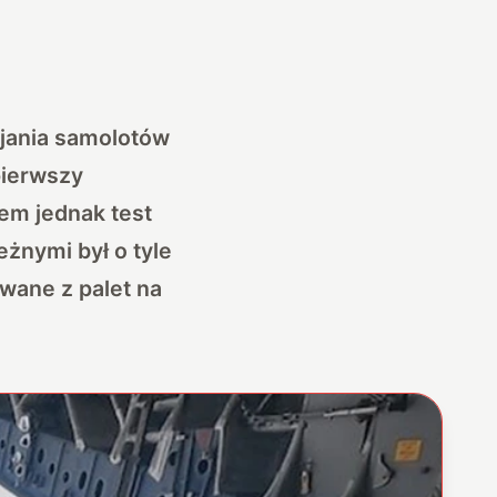
ajania samolotów
pierwszy
em jednak test
żnymi był o tyle
wane z palet na