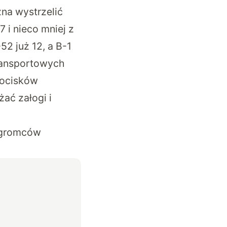
na wystrzelić
i nieco mniej z
2 już 12, a B-1
transportowych
pocisków
ać załogi i
pogromców