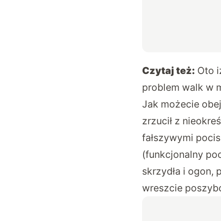
Czytaj też:
Oto 
problem walk w 
Jak możecie obe
zrzucił z nieokr
fałszywymi pocis
(funkcjonalny poc
skrzydła i ogon, 
wreszcie poszybo