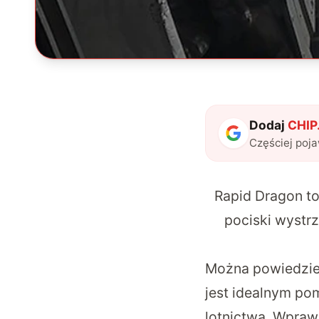
Dodaj
CHIP.
Częściej poj
Rapid Dragon t
pociski wystrz
Można powiedzieć
jest idealnym p
lotnictwa. Wpra