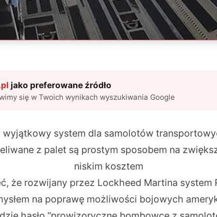
pl
jako preferowane źródło
awimy się w Twoich wynikach wyszukiwania Google
o wyjątkowy system dla samolotów transportowyc
eliwane z palet są prostym sposobem na zwiększ
niskim kosztem
, że rozwijany przez Lockheed Martina system 
omysłem na poprawę możliwości bojowych amery
wdzie hasło “prowizoryczne bombowce z samolo