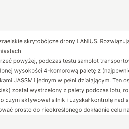
izraelskie skrytobójcze drony LANIUS. Rozwiązuj
miastach
jrzeć powyżej, podczas testu samolot transpor
eślonej wysokości 4-komorową paletę z (najpewni
kami JASSM i jednym w pełni działającym. Ten os
isk) został wystrzelony z palety podczas lotu, r
po czym aktywował silnik i uzyskał kontrolę nad 
wać prosto do nieokreślonego dokładnie celu n