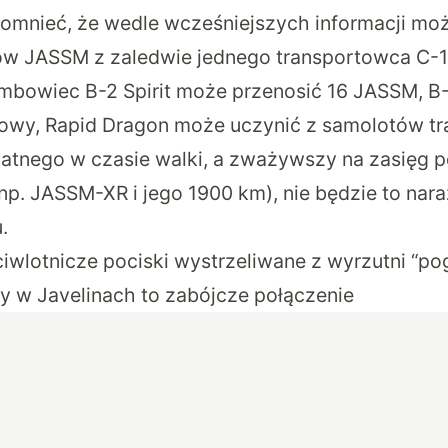
pomnieć, że wedle wcześniejszych informacji moż
w JASSM z zaledwie jednego transportowca C-17 
ombowiec B-2 Spirit może przenosić 16 JASSM, B-5
słowy, Rapid Dragon może uczynić z samolotów 
atnego w czasie walki, a zważywszy na zasięg 
p. JASSM-XR i jego 1900 km), nie będzie to naraż
.
ciwlotnicze pociski wystrzeliwane z wyrzutni “
ry w Javelinach to zabójcze połączenie