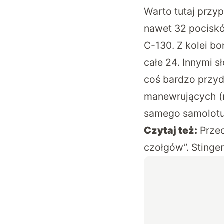
Warto tutaj przy
nawet 32 pociskó
C-130. Z kolei b
całe 24. Innymi 
coś bardzo przyd
manewrujących (n
samego samolotu
Czytaj też:
Prze
czołgów”. Stinge