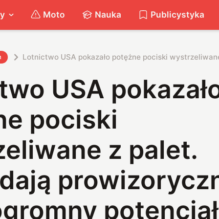
ty
Moto
Nauka
Publicystyka
Lotnictwo USA pokazało potężne pociski wystrzeliwane
h
ctwo USA pokazał
ne pociski
eliwane z palet.
ają prowizoryczn
ogromny potencjał