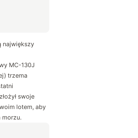
ą największy
towy MC-130J
ej) trzema
tatni
ozłożył swoje
swoim lotem, aby
a morzu.