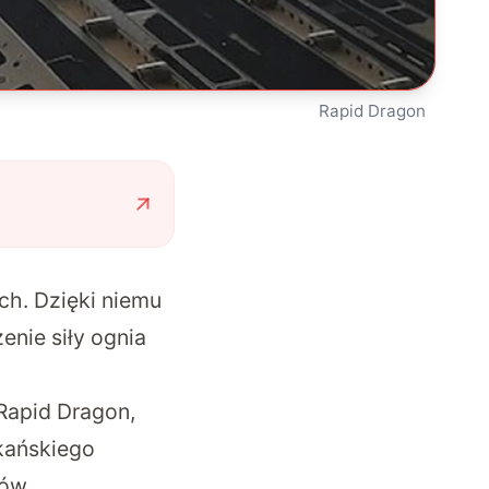
Rapid Dragon
h. Dzięki niemu
enie siły ognia
Rapid Dragon,
kańskiego
tów