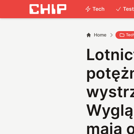
Tech
Tes
Home
Tec
Lotni
potęż
wystrz
Wygląd
mają 