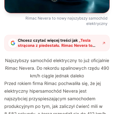
Rimac Nevera to nowy najszybszy samochód
elektryczny
Chcesz czytać więcej treści jak
„
Tesla
strącona z piedestału. Rimac Nevera to
nowy najszybszy samochód elektryczny
"
?
Najszybszy samochód elektryczny to już oficjalnie
Rimac Nevera. Do rekordu spalinowych rzędu 490
km/h ciągle jednak daleko
Przed rokiem firma Rimac pochwaliła się, że jej
elektryczny hipersamochód Nevera jest
najszybciej przyspieszającym samochodem
produkcyjnym po tym, jak zaliczył ćwierć mili w
8,582 sekundy, a teraz rozpędził się do 412 km/h,