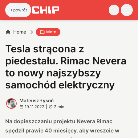
powrót
Home
Moto
Tesla strącona z
piedestału. Rimac Nevera
to nowy najszybszy
samochód elektryczny
Mateusz Łysoń
M
19.11.2022
|
2
min
Na dopieszczaniu projektu Nevera Rimac
spędził prawie 40 miesięcy, aby wreszcie w