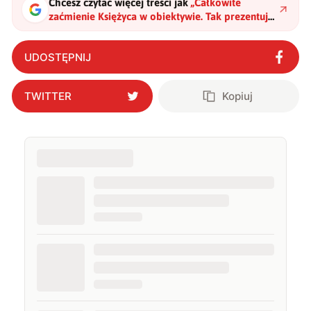
Chcesz czytać więcej treści jak
„
Całkowite
zaćmienie Księżyca w obiektywie. Tak prezentują
się kolejne fazy tego zjawiska
"
?
UDOSTĘPNIJ
TWITTER
Kopiuj