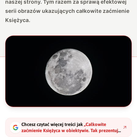
naszej strony. Tym razem za sprawą efektowej
serii obrazów ukazujących całkowite zaćmienie
Księżyca.
Chcesz czytać więcej treści jak
„
Całkowite
zaćmienie Księżyca w obiektywie. Tak prezentują
się kolejne fazy tego zjawiska
"
?