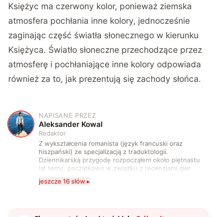
Księżyc ma czerwony kolor, ponieważ ziemska
atmosfera pochłania inne kolory, jednocześnie
zaginając część światła słonecznego w kierunku
Księżyca. Światło słoneczne przechodzące przez
atmosferę i pochłaniające inne kolory odpowiada
również za to, jak prezentują się zachody słońca.
NAPISANE PRZEZ
A
Aleksander Kowal
Redaktor
Z wykształcenia romanista (język francuski oraz
hiszpański) ze specjalizacją z traduktologii.
Dziennikarską przygodę rozpocząłem około piętnastu
lat temu, początkowo w związku z recenzjami gier
komputerowych i filmów. Obecnie publikuję
jeszcze 16 słów ▸
zdecydowanie częściej na tematy związane z nauką
oraz technologią. W wolnym czasie uwielbiam
podróżować, śledzić kinowe i książkowe nowości, a
także uprawiać oraz oglądać sport.