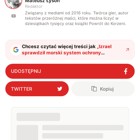
M
Mateusz Łysoń
Redaktor
Związany z mediami od 2016 roku. Twórca gier, autor
tekstów przeróżnej maści, które można liczyć w
dziesiątkach tysięcy oraz książki Powrót do Korzeni.
Chcesz czytać więcej treści jak
„
Izrael
sprawdził morski system ochrony
przeciwrakietowej. Barak MX zniszczył
zaawansowany pocisk manewrujący
"
?
UDOSTĘPNIJ
TWITTER
Kopiuj