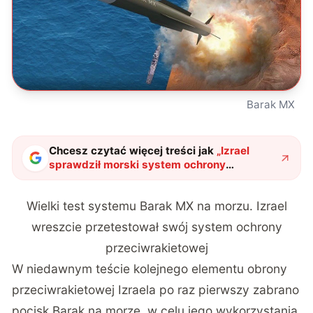
Barak MX
Chcesz czytać więcej treści jak
„
Izrael
sprawdził morski system ochrony
przeciwrakietowej. Barak MX zniszczył
zaawansowany pocisk manewrujący
"
?
Wielki test systemu Barak MX na morzu. Izrael
wreszcie przetestował swój system ochrony
przeciwrakietowej
W niedawnym teście kolejnego elementu obrony
przeciwrakietowej Izraela po raz pierwszy zabrano
pocisk Barak na morze, w celu jego wykorzystania