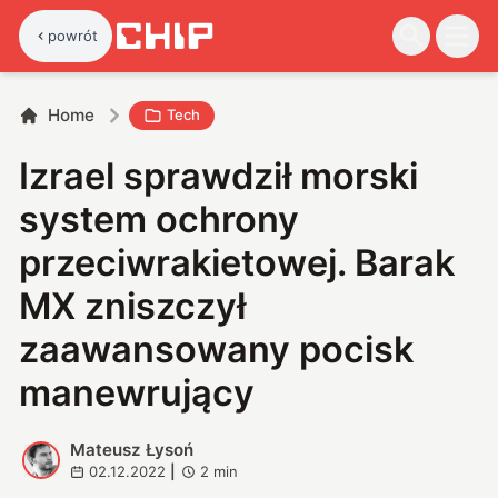
powrót
Home
Tech
Izrael sprawdził morski
system ochrony
przeciwrakietowej. Barak
MX zniszczył
zaawansowany pocisk
manewrujący
Mateusz Łysoń
M
02.12.2022
|
2
min