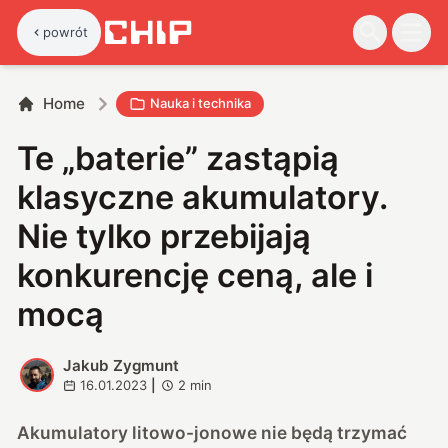
powrót
Home
Nauka i technika
Te „baterie” zastąpią
klasyczne akumulatory.
Nie tylko przebijają
konkurencję ceną, ale i
mocą
Jakub Zygmunt
J
16.01.2023
|
2
min
Akumulatory litowo-jonowe nie będą trzymać