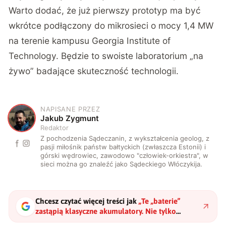
Warto dodać, że już pierwszy prototyp ma być
wkrótce podłączony do mikrosieci o mocy 1,4 MW
na terenie kampusu Georgia Institute of
Technology. Będzie to swoiste laboratorium „na
żywo” badające skuteczność technologii.
NAPISANE PRZEZ
J
Jakub Zygmunt
Redaktor
Z pochodzenia Sądeczanin, z wykształcenia geolog, z
pasji miłośnik państw bałtyckich (zwłaszcza Estonii) i
górski wędrowiec, zawodowo "człowiek-orkiestra", w
sieci można go znaleźć jako Sądeckiego Włóczykija.
Chcesz czytać więcej treści jak
„
Te „baterie”
zastąpią klasyczne akumulatory. Nie tylko
przebijają konkurencję ceną, ale i mocą
"
?