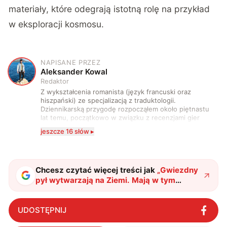
materiały, które odegrają istotną rolę na przykład
w eksploracji kosmosu.
NAPISANE PRZEZ
A
Aleksander Kowal
Redaktor
Z wykształcenia romanista (język francuski oraz
hiszpański) ze specjalizacją z traduktologii.
Dziennikarską przygodę rozpocząłem około piętnastu
lat temu, początkowo w związku z recenzjami gier
komputerowych i filmów. Obecnie publikuję
jeszcze 16 słów ▸
zdecydowanie częściej na tematy związane z nauką
oraz technologią. W wolnym czasie uwielbiam
podróżować, śledzić kinowe i książkowe nowości, a
także uprawiać oraz oglądać sport.
Chcesz czytać więcej treści jak
„
Gwiezdny
pył wytwarzają na Ziemi. Mają w tym
konkretny cel
"
?
UDOSTĘPNIJ