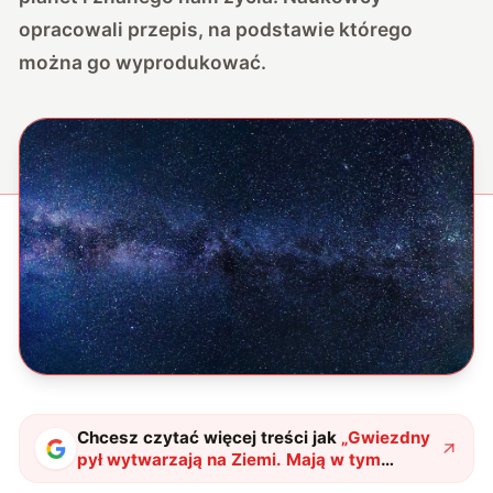
opracowali przepis, na podstawie którego
można go wyprodukować.
Chcesz czytać więcej treści jak
„
Gwiezdny
pył wytwarzają na Ziemi. Mają w tym
konkretny cel
"
?