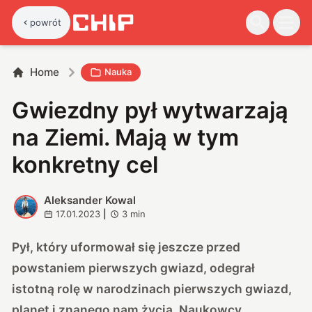
powrót
Home
Nauka
Gwiezdny pył wytwarzają
na Ziemi. Mają w tym
konkretny cel
Aleksander Kowal
A
17.01.2023
|
3
min
Pył, który uformował się jeszcze przed
powstaniem pierwszych gwiazd, odegrał
istotną rolę w narodzinach pierwszych gwiazd,
planet i znanego nam życia. Naukowcy