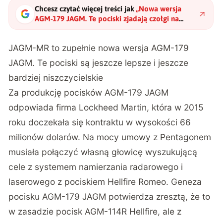
Chcesz czytać więcej treści jak
„
Nowa wersja
AGM-179 JAGM. Te pociski zjadają czołgi na
śniadanie i stają się coraz lepsze
"
?
JAGM-MR to zupełnie nowa wersja AGM-179
JAGM. Te pociski są jeszcze lepsze i jeszcze
bardziej niszczycielskie
Za produkcję pocisków AGM-179 JAGM
odpowiada firma Lockheed Martin, która w 2015
roku doczekała się kontraktu w wysokości 66
milionów dolarów. Na mocy umowy z Pentagonem
musiała połączyć własną głowicę wyszukującą
cele z systemem namierzania radarowego i
laserowego z pociskiem Hellfire Romeo. Geneza
pocisku AGM-179 JAGM potwierdza zresztą, że to
w zasadzie pocisk AGM-114R Hellfire, ale z