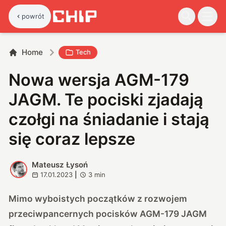
powrót
Home
Tech
Nowa wersja AGM-179
JAGM. Te pociski zjadają
czołgi na śniadanie i stają
się coraz lepsze
Mateusz Łysoń
M
17.01.2023
|
3
min
Mimo wyboistych początków z rozwojem
przeciwpancernych pocisków AGM-179 JAGM