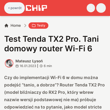
powrót
Home
Testy
Test Tenda TX2 Pro. Tani
domowy router Wi-Fi 6
Mateusz Łysoń
M
16.01.2023
|
6
min
Czy do implementacji Wi-Fi 6 w domu można
podejść “tanio, a dobrze”? Router Tenda TX2 Pro
(model bliźniaczy do RX2 Pro, który wbrew
nazwie wersji podstawowej nie ma) próbuje
odpowiedzieć na to pytanie, jako model stricte