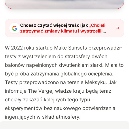
Chcesz czytać więcej treści jak
„
Chcieli
zatrzymać zmiany klimatu i wystrzelili
chemię do atmosfery. Decyzja władz była
stanowcza
"
?
W 2022 roku startup Make Sunsets przeprowadził
testy z wystrzeleniem do stratosfery dwóch
balonów napełnionych dwutlenkiem siarki. Miała to
być próba zatrzymania globalnego ocieplenia.
Testy przeprowadzono na terenie Meksyku. Jak
informuje
The Verge
, władze kraju będą teraz
chciały zakazać kolejnych tego typu
eksperymentów bez naukowego potwierdzenia
ingerujących w skład atmosfery.