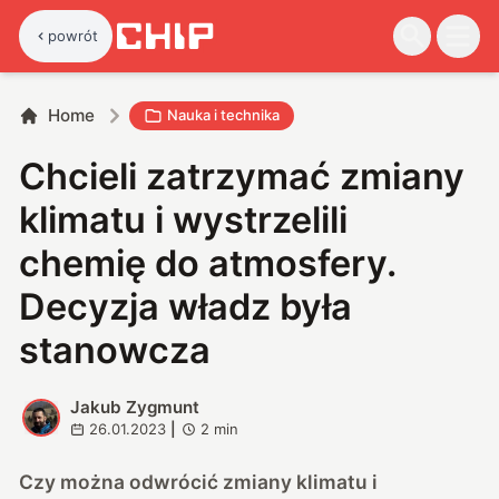
powrót
Home
Nauka i technika
Chcieli zatrzymać zmiany
klimatu i wystrzelili
chemię do atmosfery.
Decyzja władz była
stanowcza
Jakub Zygmunt
J
26.01.2023
|
2
min
Czy można odwrócić zmiany klimatu i