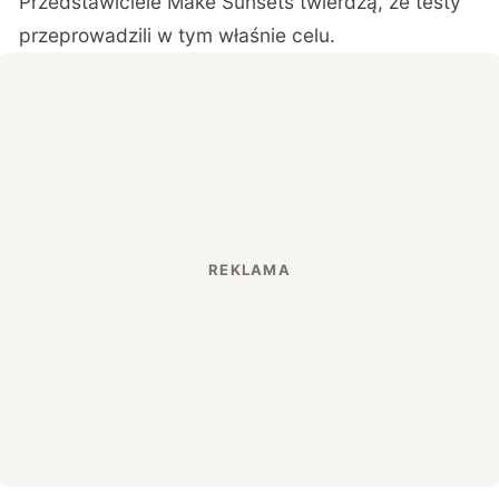
Przedstawiciele Make Sunsets twierdzą, że testy
przeprowadzili w tym właśnie celu.