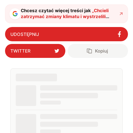
Chcesz czytać więcej treści jak
„
Chcieli
zatrzymać zmiany klimatu i wystrzelili
chemię do atmosfery. Decyzja władz była
stanowcza
"
?
UDOSTĘPNIJ
TWITTER
Kopiuj