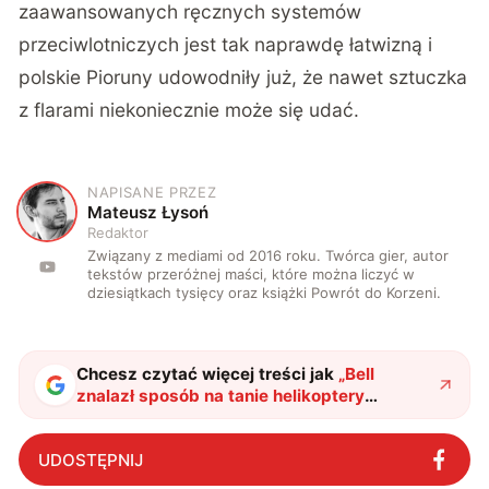
zaawansowanych ręcznych systemów
przeciwlotniczych jest tak naprawdę łatwizną i
polskie Pioruny
udowodniły już, że nawet sztuczka
z flarami niekoniecznie może się udać.
NAPISANE PRZEZ
M
Mateusz Łysoń
Redaktor
Związany z mediami od 2016 roku. Twórca gier, autor
tekstów przeróżnej maści, które można liczyć w
dziesiątkach tysięcy oraz książki Powrót do Korzeni.
Chcesz czytać więcej treści jak
„
Bell
znalazł sposób na tanie helikoptery
wojskowe. Uzbroi cywilne śmigłowce
"
?
UDOSTĘPNIJ