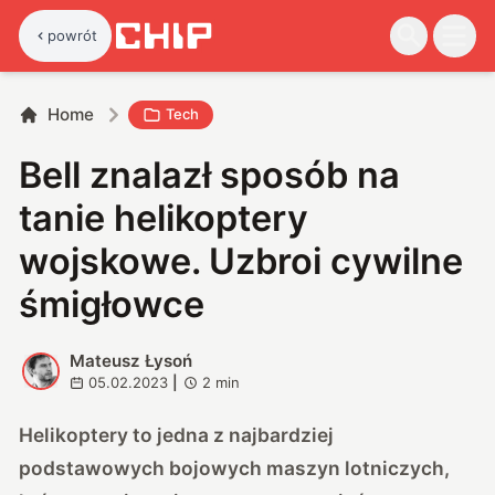
powrót
Home
Tech
Bell znalazł sposób na
tanie helikoptery
wojskowe. Uzbroi cywilne
śmigłowce
Mateusz Łysoń
M
05.02.2023
|
2
min
Helikoptery to jedna z najbardziej
podstawowych bojowych maszyn lotniczych,