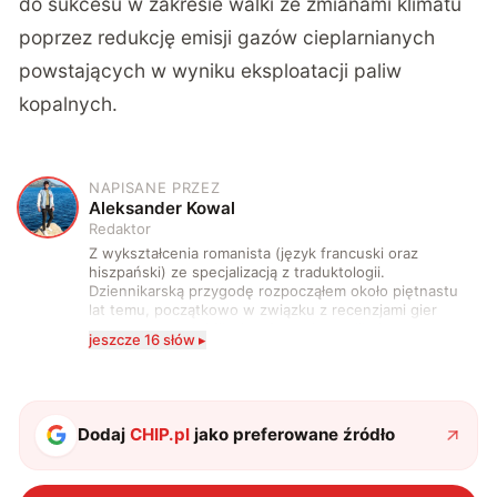
do sukcesu w zakresie walki ze zmianami klimatu
poprzez redukcję emisji gazów cieplarnianych
powstających w wyniku eksploatacji paliw
kopalnych.
NAPISANE PRZEZ
A
Aleksander Kowal
Redaktor
Z wykształcenia romanista (język francuski oraz
hiszpański) ze specjalizacją z traduktologii.
Dziennikarską przygodę rozpocząłem około piętnastu
lat temu, początkowo w związku z recenzjami gier
komputerowych i filmów. Obecnie publikuję
jeszcze 16 słów ▸
zdecydowanie częściej na tematy związane z nauką
oraz technologią. W wolnym czasie uwielbiam
podróżować, śledzić kinowe i książkowe nowości, a
także uprawiać oraz oglądać sport.
Dodaj
CHIP.pl
jako preferowane źródło