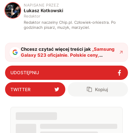
NAPISANE PRZEZ
Ł
Łukasz Kotkowski
Redaktor
Redaktor naczelny Chip.pl. Człowiek-orkiestra. Po
godzinach pisarz, muzyk, marzyciel.
Chcesz czytać więcej treści jak
„
Samsung
Galaxy S23 oficjalnie. Polskie ceny,
specyfikacja i przegląd nowości
"
?
UDOSTĘPNIJ
TWITTER
Kopiuj