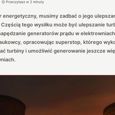
Przeczytasz w
2
minuty
or energetyczny, musimy zadbać o jego ulepsza
Częścią tego wysiłku może być ulepszanie turb
napędzanie generatorów prądu w elektrowniach.
aukowcy, opracowując superstop, którego wyk
ć turbiny i umożliwić generowanie jeszcze więk
wniach.