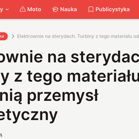
ty
Moto
Nauka
Publicystyka
Elektrownie na sterydach. Turbiny z tego materiału 
ka
ownie na sterydac
y z tego materiał
nią przemysł
etyczny
ń