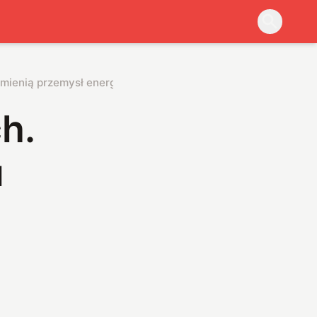
odmienią przemysł energetyczny
h.
u