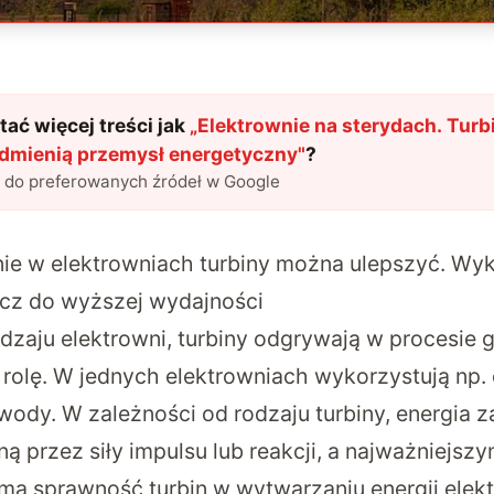
ać więcej treści jak
„
Elektrownie na sterydach. Turb
odmienią przemysł energetyczny
"
?
l do preferowanych źródeł w Google
e w elektrowniach turbiny można ulepszyć. Wyk
ucz do wyższej wydajności
odzaju elektrowni, turbiny odgrywają w procesie
olę. W jednych elektrowniach wykorzystują np. c
ody. W zależności od rodzaju turbiny, energia z
ą przez siły impulsu lub reakcji, a najważniejs
sama sprawność turbin w wytwarzaniu energii elekt