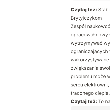
Czytaj też:
Stabi
Brytyjczykom
Zespół naukowc
opracował nowy s
wytrzymywać wyż
ograniczających 
wykorzystywane d
zwiększania swoi
problemu może wi
sercu elektrowni
traconego ciepła.
Czytaj też:
To n