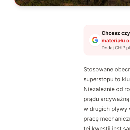
Chcesz czyt
materiału 
Dodaj CHIP.p
Stosowane obecni
superstopu to kl
Niezależnie od r
prądu arcyważną r
w drugich pływy w
pracę mechaniczn
tej kwestii jest 