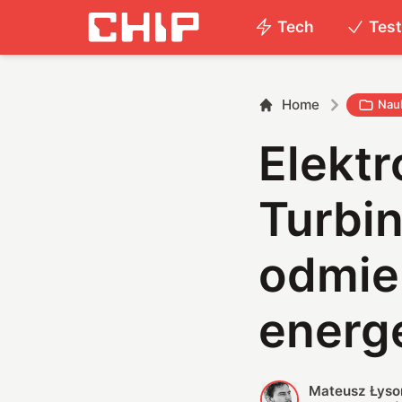
Tech
Tes
Home
Nau
Elektr
Turbin
odmie
energ
Mateusz Łyso
M