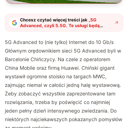
Chcesz czytać więcej treści jak
„
5G
Advanced, czyli 5.5G. Te usługi będą
działać w nowej technologii
"
?
5G Advanced to (nie tylko) Internet do 10 Gb/s
Głównym orędownikiem sieci 5G Advanced byli w
Barcelonie Chińczycy. Na czele z operatorem
China Mobile oraz firmą Huawei. Chiński gigant
wystawił ogromne stoisko na targach MWC,
zajmując niemal w całości jedną halę wystawową.
Żeby zobaczyć wszystkie zaprezentowane tam
rozwiązania, trzeba by poświęcić co najmniej
jeden pełny dzień intensywnego zwiedzania. Do
niektórych najciekawszych pokazanych pomysłów
za moment wrócimy.