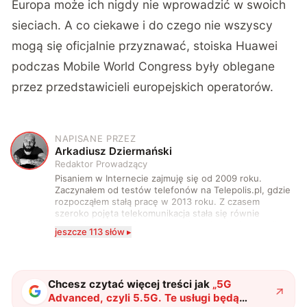
Europa może ich nigdy nie wprowadzić w swoich
sieciach. A co ciekawe i do czego nie wszyscy
mogą się oficjalnie przyznawać, stoiska Huawei
podczas Mobile World Congress były oblegane
przez przedstawicieli europejskich operatorów.
NAPISANE PRZEZ
A
Arkadiusz Dziermański
Redaktor Prowadzący
Pisaniem w Internecie zajmuję się od 2009 roku.
Zaczynałem od testów telefonów na Telepolis.pl, gdzie
rozpocząłem stałą pracę w 2013 roku. Z czasem
szeroko pojęta telekomunikacja stała się równie
wciągająca co telefony, a rozwój technologii sprawił,
jeszcze 113 słów ▸
że do urządzeń mobilnych dołączył też inny sprzęt
elektroniczny. Dzisiaj moje biurko zasypuje każdy
rodzaj sprzętu, a o sieci 5G mogę mówić obudzony w
środku nocy. Od 2019 roku śledzę i opisuję ruchy
antykomórkowe w Polsce i na świecie. Poziom
Chcesz czytać więcej treści jak
„
5G
wylewanego przez nie hejtu świadczy o tym, że robię
Advanced, czyli 5.5G. Te usługi będą
to dobrze. Na przestrzeni ostatnich lat moje teksty