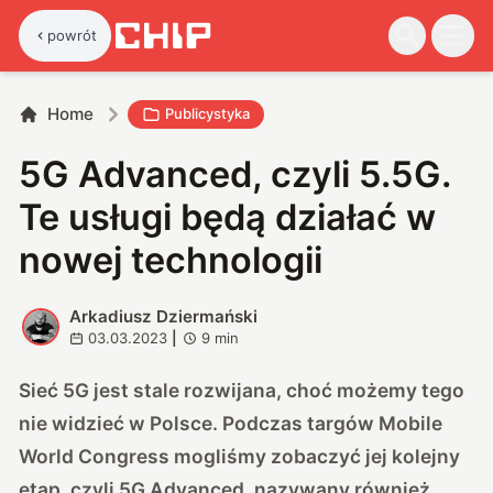
powrót
Home
Publicystyka
5G Advanced, czyli 5.5G.
Te usługi będą działać w
nowej technologii
Arkadiusz Dziermański
A
03.03.2023
|
9
min
Sieć 5G jest stale rozwijana, choć możemy tego
nie widzieć w Polsce. Podczas targów Mobile
World Congress mogliśmy zobaczyć jej kolejny
etap, czyli 5G Advanced, nazywany również