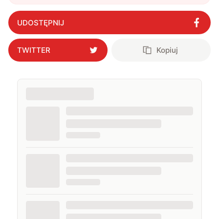
działać w nowej technologii
"
?
pojawiały się na łamach serwisów GamingSociety, Gry-
Online i PCWorld.pl, a od 2020 roku jestem związany z
UDOSTĘPNIJ
WhatNext.pl, gdzie jestem zastępcą redaktora
naczelnego. Życie prywatne łączę z zawodowym,
interesując się nowymi technologiami, ale nie
TWITTER
Kopiuj
pogardzę dobrą muzyką, serialem, grami
komputerowymi czy sportem.