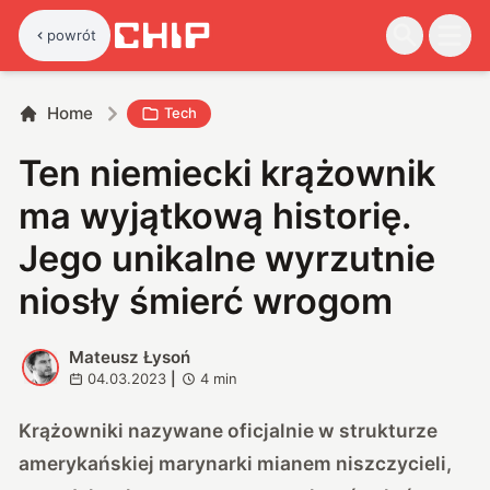
powrót
Home
Tech
Ten niemiecki krążownik
ma wyjątkową historię.
Jego unikalne wyrzutnie
niosły śmierć wrogom
Mateusz Łysoń
M
04.03.2023
|
4
min
Krążowniki nazywane oficjalnie w strukturze
amerykańskiej marynarki mianem niszczycieli,