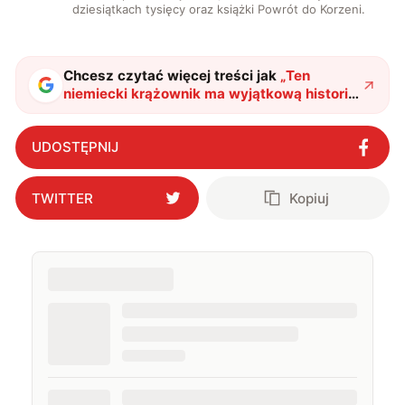
dziesiątkach tysięcy oraz książki Powrót do Korzeni.
Chcesz czytać więcej treści jak
„
Ten
niemiecki krążownik ma wyjątkową historię.
Jego unikalne wyrzutnie niosły śmierć
wrogom
"
?
UDOSTĘPNIJ
TWITTER
Kopiuj