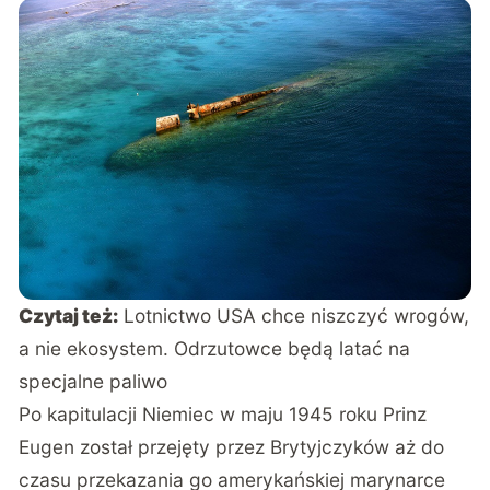
Czytaj też:
Lotnictwo USA chce niszczyć wrogów,
a nie ekosystem. Odrzutowce będą latać na
specjalne paliwo
Po kapitulacji Niemiec w maju 1945 roku Prinz
Eugen został przejęty przez Brytyjczyków aż do
czasu przekazania go amerykańskiej marynarce