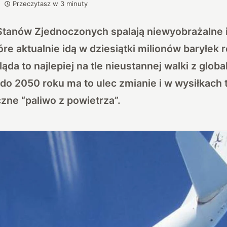
Przeczytasz w
3
minuty
Stanów Zjednoczonych spalają niewyobrażalne i
re aktualnie idą w dziesiątki milionów baryłek 
ąda to najlepiej na tle nieustannej walki z glob
 do 2050 roku ma to ulec zmianie i w wysiłkach 
ne “paliwo z powietrza”.