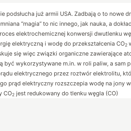
ie podsłucha już armii USA. Zadbają o to nowe d
niana “magia” to nic innego, jak nauka, a dokła
ces elektrochemicznej konwersji dwutlenku węg
rgię elektryczną i wodę do przekształcenia CO
2
kuje się więc związki organiczne zawierające a
ą być wykorzystywane m.in. w roli paliw, a sam 
rądu elektrycznego przez roztwór elektrolitu, kt
go prąd elektryczny rozszczepia wodę na jony wo
dy CO
jest redukowany do tlenku węgla (CO)
2