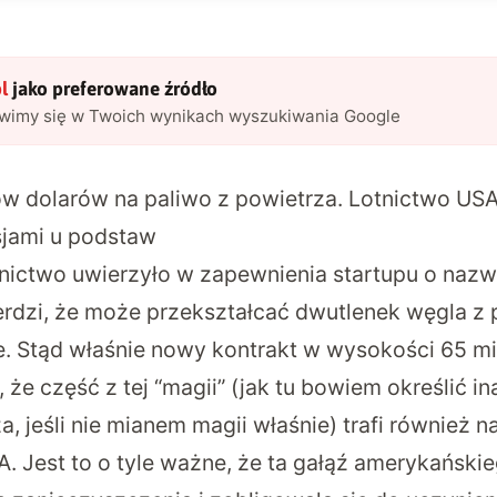
l
jako preferowane źródło
awimy się w Twoich wynikach wyszukiwania Google
nów dolarów na paliwo z powietrza. Lotnictwo US
sjami u podstaw
tnictwo
uwierzyło
w zapewnienia startupu o nazw
erdzi, że może przekształcać dwutlenek węgla z
. Stąd właśnie nowy kontrakt w wysokości 65 mi
że część z tej “magii” (jak tu bowiem określić in
a, jeśli nie mianem magii właśnie) trafi również na
. Jest to o tyle ważne, że ta gałąź amerykański