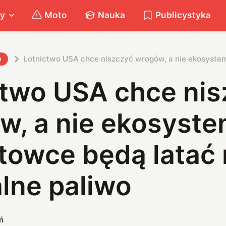
ty
Moto
Nauka
Publicystyka
Lotnictwo USA chce niszczyć wrogów, a nie ekosystem
h
ctwo USA chce nis
w, a nie ekosyste
towce będą latać 
lne paliwo
ń