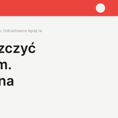
. Odrzutowce będą latać na specjalne paliwo
zczyć
m.
na