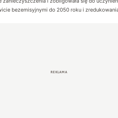
e zanieczyszczenia
i zobligowała się do uczynie
wicie bezemisyjnymi do 2050 roku i zredukowania