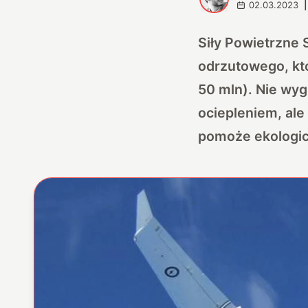
02.03.2023
|
Siły Powietrzne 
odrzutowego, któ
50 mln). Nie wygl
ociepleniem, ale
pomoże ekologicz