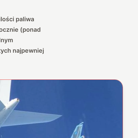
lości paliwa
rocznie (ponad
alnym
tych najpewniej