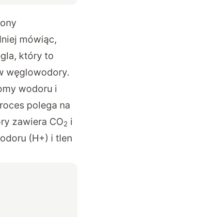
rony
dniej mówiąc,
la, który to
w węglowodory.
tomy wodoru i
proces polega na
óry zawiera CO
i
2
doru (H+) i tlen