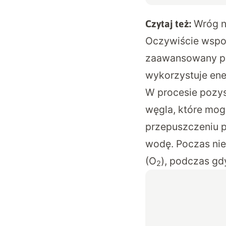
Wróg n
Czytaj też:
Oczywiście wspom
zaawansowany pro
wykorzystuje ene
W procesie pozys
węgla, które mog
przepuszczeniu p
wodę. Poczas nie
(O
), podczas g
2