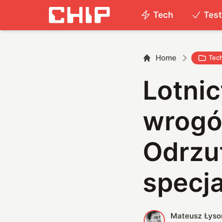
Tech
Tes
Home
Tec
Lotni
wrogó
Odrzu
specja
Mateusz Łyso
M