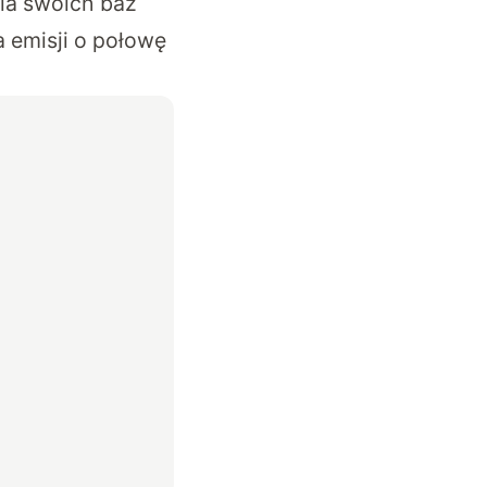
nia swoich baz
 emisji o połowę