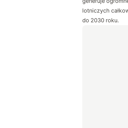
generuje ogromn
lotniczych całko
do 2030 roku.