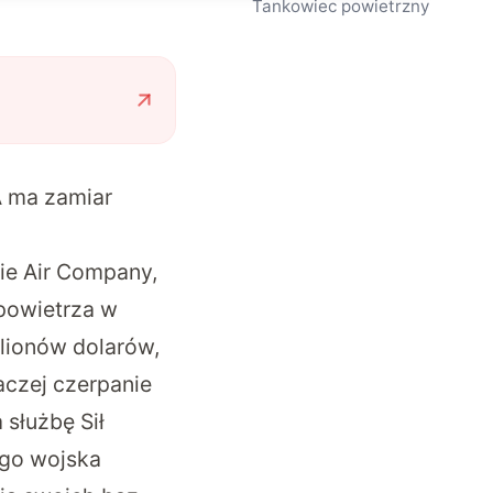
Tankowiec powietrzny
A ma zamiar
ie Air Company,
 powietrza w
lionów dolarów,
aczej czerpanie
 służbę Sił
ego wojska