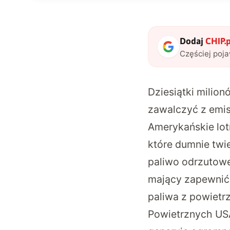
Dodaj
CHIP.p
Częściej poj
Dziesiątki milio
zawalczyć z emi
Amerykańskie lo
które dumnie twi
paliwo odrzutowe
mający zapewnić, 
paliwa z powietrz
Powietrznych USA