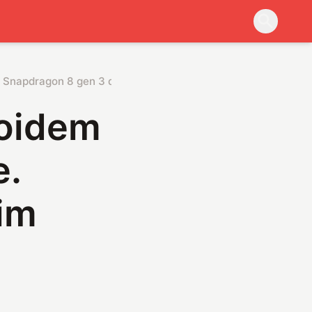
 Snapdragon 8 gen 3 da im turbodoładowanie
roidem
e.
im