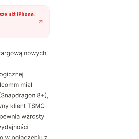
ze niż iPhone.
etargową nowych
ogicznej
ualcomm
miał
(Snapdragon 8+),
wny klient TSMC
apewnia wzrosty
wydajności
o w połączeniu z