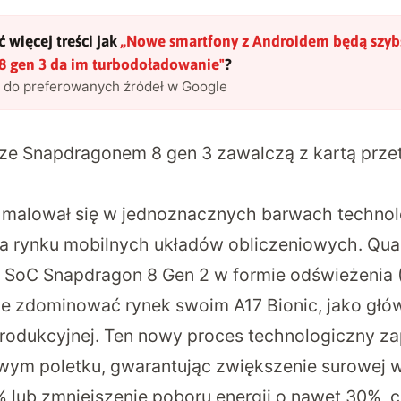
 więcej treści jak
„
Nowe smartfony z Androidem będą szybs
8 gen 3 da im turbodoładowanie
"
?
l do preferowanych źródeł w Google
ze Snapdragonem 8 gen 3 zawalczą z kartą prz
k malował się w jednoznacznych barwach technol
na rynku mobilnych układów obliczeniowych. Q
 SoC Snapdragon 8 Gen 2 w formie odświeżenia 
ie zdominować rynek swoim A17 Bionic, jako głó
 produkcyjnej. Ten nowy proces technologiczny z
ym poletku, gwarantując zwiększenie surowej 
 lub zmniejszenie poboru energii o nawet 30%, c