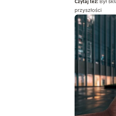
Był sk
Czytaj też:
przyszłości