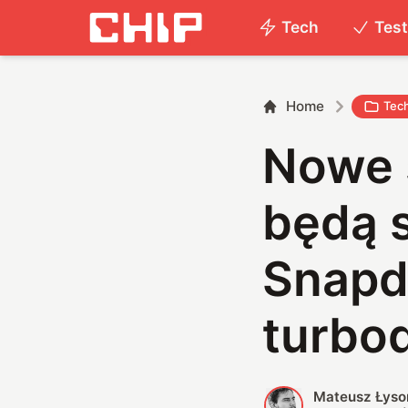
Tech
Tes
Home
Tec
Nowe 
będą s
Snapd
turbo
Mateusz Łyso
M