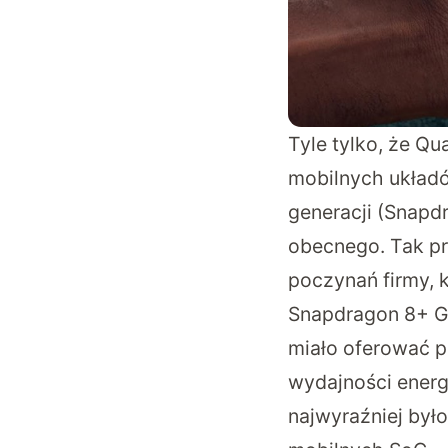
Tyle tylko, że Q
mobilnych układó
generacji (Snapd
obecnego. Tak p
poczynań firmy, 
Snapdragon 8+ Ge
miało oferować p
wydajności energe
najwyraźniej było