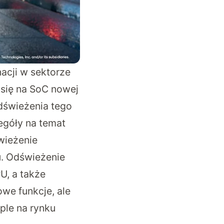
acji w sektorze
 się na SoC nowej
dświeżenia tego
egóły
na temat
wieżenie
u. Odświeżenie
U, a także
owe funkcje, ale
ple na rynku