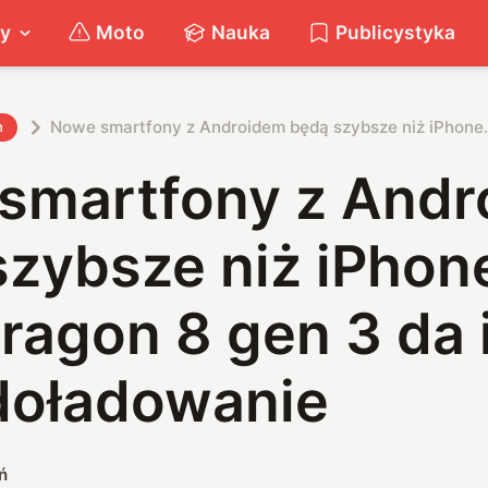
ty
Moto
Nauka
Publicystyka
Nowe smartfony z Androidem będą szybsze niż iPhone.
h
smartfony z And
zybsze niż iPhon
ragon 8 gen 3 da 
doładowanie
ń