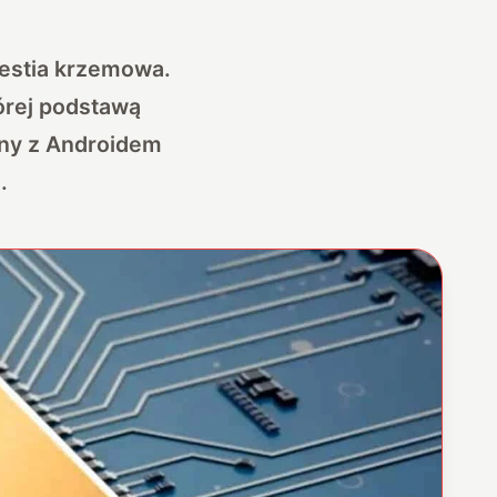
bestia krzemowa.
órej podstawą
ony z Androidem
.