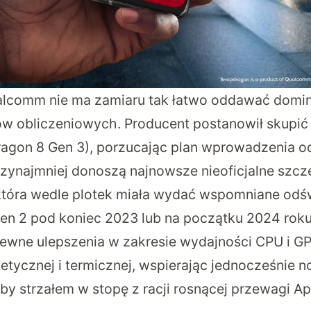
ualcomm nie ma zamiaru tak łatwo oddawać domin
w obliczeniowych. Producent postanowił skupić
ragon 8 Gen 3), porzucając plan wprowadzenia o
rzynajmniej donoszą
najnowsze nieoficjalne szcz
która wedle plotek miała wydać wspomniane odś
n 2 pod koniec 2023 lub na początku 2024 rok
ewne ulepszenia w zakresie wydajności CPU i GP
tycznej i termicznej, wspierając jednocześnie n
by strzałem w stopę z racji rosnącej przewagi Ap