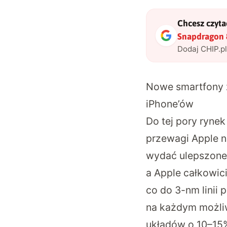
Chcesz czytać
Snapdragon 
Dodaj CHIP.p
Nowe smartfony 
iPhone’ów
Do tej pory ryne
przewagi Apple 
wydać
ulepszone
a Apple całkowic
co do 3-nm linii
na każdym możliw
układów o 10–15%