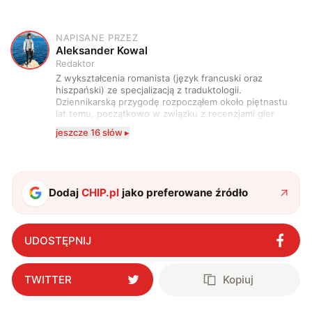
NAPISANE PRZEZ
A
Aleksander Kowal
Redaktor
Z wykształcenia romanista (język francuski oraz
hiszpański) ze specjalizacją z traduktologii.
Dziennikarską przygodę rozpocząłem około piętnastu
lat temu, początkowo w związku z recenzjami gier
komputerowych i filmów. Obecnie publikuję
jeszcze 16 słów ▸
zdecydowanie częściej na tematy związane z nauką
oraz technologią. W wolnym czasie uwielbiam
podróżować, śledzić kinowe i książkowe nowości, a
także uprawiać oraz oglądać sport.
Dodaj
CHIP.pl
jako preferowane źródło
UDOSTĘPNIJ
TWITTER
Kopiuj