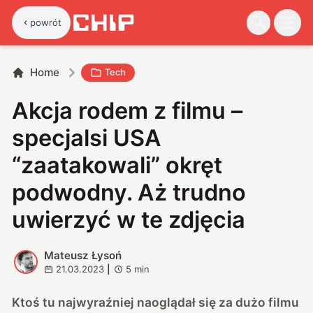
powrót
Home
Tech
Akcja rodem z filmu –
specjalsi USA
“zaatakowali” okręt
podwodny. Aż trudno
uwierzyć w te zdjęcia
Mateusz Łysoń
M
21.03.2023
|
5
min
Ktoś tu najwyraźniej naoglądał się za dużo filmu