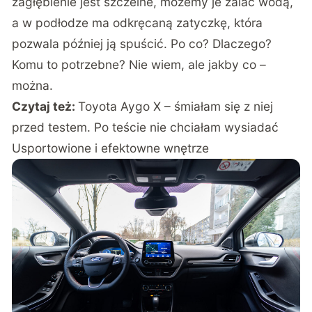
zagłębienie jest szczelne, możemy je zalać wodą,
a w podłodze ma odkręcaną zatyczkę, która
pozwala później ją spuścić. Po co? Dlaczego?
Komu to potrzebne? Nie wiem, ale jakby co –
można.
Czytaj też:
Toyota Aygo X – śmiałam się z niej
przed testem. Po teście nie chciałam wysiadać
Usportowione i efektowne wnętrze