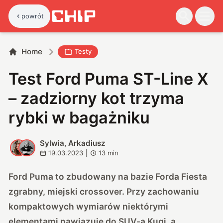
powrót
Home
Testy
Test Ford Puma ST-Line X
– zadziorny kot trzyma
rybki w bagażniku
Sylwia, Arkadiusz
S
A
19.03.2023
|
13
min
Ford Puma to zbudowany na bazie Forda Fiesta
zgrabny, miejski crossover. Przy zachowaniu
kompaktowych wymiarów niektórymi
elementami nawiązuje do SUV-a Kugi, a