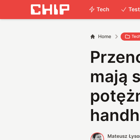
Tech
Tes
Home
Tec
Przen
mają 
potęż
handh
Mateusz Łyso
M