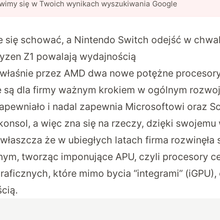
awimy się w Twoich wynikach wyszukiwania Google
 się schować, a Nintendo Switch odejść w chwa
yzen Z1 powalają wydajnością
właśnie przez AMD
dwa nowe potężne procesory
 są dla firmy ważnym krokiem w ogólnym rozwoj
apewniało i nadal zapewnia Microsoftowi oraz S
onsol, a więc zna się na rzeczy, dzięki swojemu
właszcza że w ubiegłych latach firma rozwinęła s
ym, tworząc imponujące APU, czyli procesory ce
aficznych, które mimo bycia “integrami” (iGPU), 
cią.