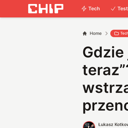
Tech
Tes
Home
Tec
Gdzie 
teraz”
wstrz
przen
Łukasz Kotko
Ł