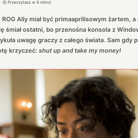
Przeczytasz w
6
minut
 ROG Ally miał być primaaprilisowym żartem, a 
ię śmiał ostatni, bo przenośna konsola z Windo
kuła uwagę graczy z całego świata. Sam gdy p
tę krzyczeć:
shut up and take my money!