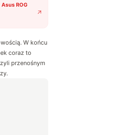
”? Asus ROG
nowością. W końcu
ek coraz to
czyli przenośnym
zy.