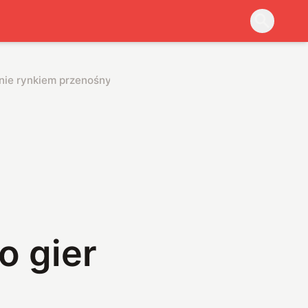
śnie rynkiem przenośnych pecetów do gier
o gier