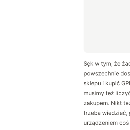
Sęk w tym, że ża
powszechnie dost
sklepu i kupić G
musimy też liczy
zakupem. Nikt te
trzeba wiedzieć, 
urządzeniem coś s