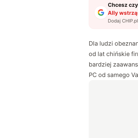
Chcesz czyt
Ally wstrz
Dodaj CHIP.p
Dla ludzi obezna
od lat chińskie f
bardziej zaawans
PC od samego Valv