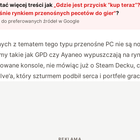
ać więcej treści jak
„
Gdzie jest przycisk “kup teraz
ąśnie rynkiem przenośnych pecetów do gier
"
?
l do preferowanych źródeł w Google
nych z tematem tego typu przenośne PC nie są 
irmy takie jak GPD czy
Ayaneo
wypuszczają na ryn
owane konsole, nie mówiąc już o Steam Decku, 
e’a, który szturmem podbił serca i portfele grac