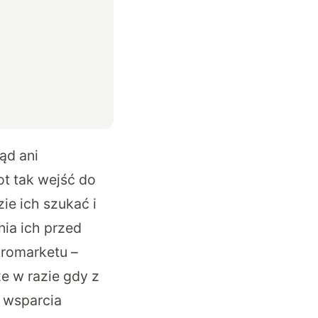
ąd ani
t tak wejść do
ie ich szukać i
nia ich przed
tromarketu –
że w razie gdy z
y wsparcia