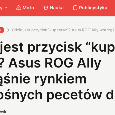
ty
Moto
Nauka
Publicystyka
Gdzie jest przycisk “kup teraz”? Asus ROG Ally wstrzą
h
jest przycisk “kup
? Asus ROG Ally
ąśnie rynkiem
ośnych pecetów d
wski