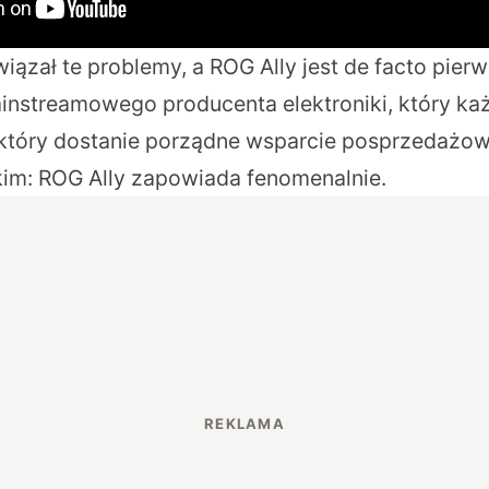
iązał te problemy, a ROG Ally jest de facto pie
nstreamowego producenta elektroniki, który ka
i który dostanie porządne wsparcie posprzedażow
im: ROG Ally zapowiada fenomenalnie.