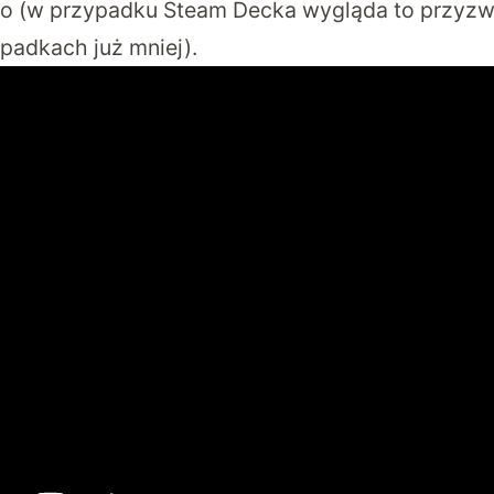
 (w przypadku Steam Decka wygląda to przyzwo
padkach już mniej).