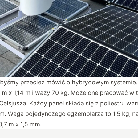
glibyśmy przecież mówić o hybrydowym systemie
,8 m x 1,14 m i waży 70 kg. Może one pracować w
 Celsjusza. Każdy panel składa się z poliestru w
m. Waga pojedynczego egzemplarza to 1,5 kg, n
0,7 m x 1,5 mm.