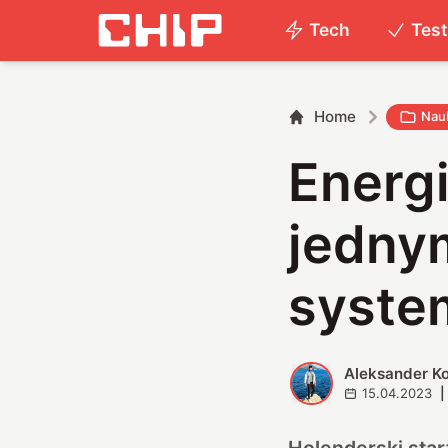
Tech
Tes
Home
Nau
Energi
jedny
syste
Aleksander K
A
15.04.2023
|
Holenderski sta