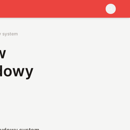
y system
w
ydowy
brydowy system