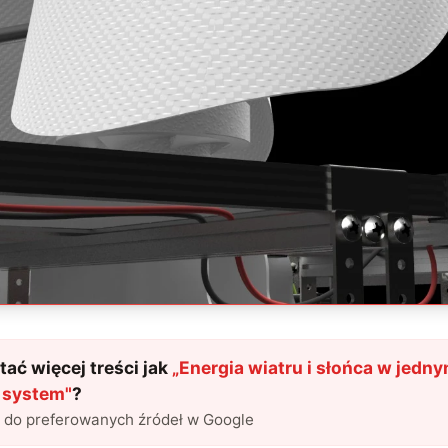
ać więcej treści jak
„
Energia wiatru i słońca w jedn
 system
"
?
l do preferowanych źródeł w Google