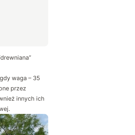
“drewniana”
 gdy waga – 35
zone przez
wnież innych ich
wej.