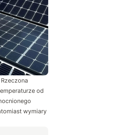
. Rzeczona
 temperaturze od
zmocnionego
atomiast wymiary