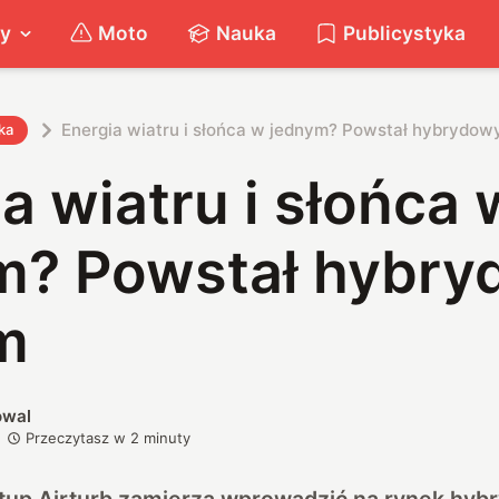
ty
Moto
Nauka
Publicystyka
Energia wiatru i słońca w jednym? Powstał hybrydow
ka
a wiatru i słońca 
m? Powstał hybr
m
owal
Przeczytasz w
2
minuty
rtup Airturb zamierza wprowadzić na rynek hy