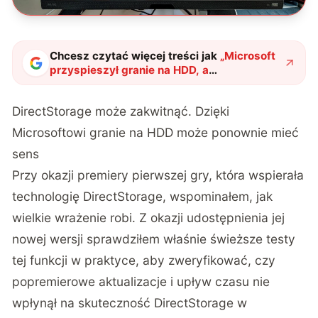
Chcesz czytać więcej treści jak
„
Microsoft
przyspieszył granie na HDD, a
odpowiednich gier jak nie było, tak nie ma
"
?
DirectStorage może zakwitnąć. Dzięki
Microsoftowi granie na HDD może ponownie mieć
sens
Przy okazji premiery pierwszej gry, która wspierała
technologię DirectStorage, wspominałem, jak
wielkie wrażenie robi. Z okazji udostępnienia jej
nowej wersji sprawdziłem właśnie świeższe testy
tej funkcji w praktyce, aby zweryfikować, czy
popremierowe aktualizacje i upływ czasu nie
wpłynął na skuteczność DirectStorage w