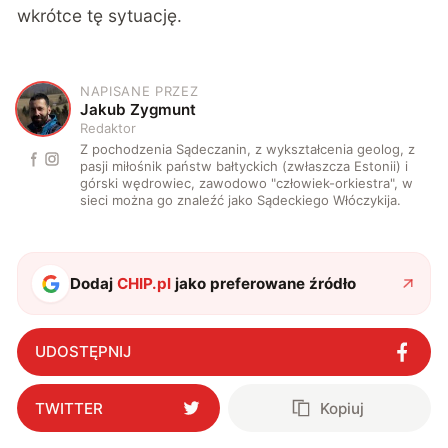
wkrótce tę sytuację.
NAPISANE PRZEZ
J
Jakub Zygmunt
Redaktor
Z pochodzenia Sądeczanin, z wykształcenia geolog, z
pasji miłośnik państw bałtyckich (zwłaszcza Estonii) i
górski wędrowiec, zawodowo "człowiek-orkiestra", w
sieci można go znaleźć jako Sądeckiego Włóczykija.
Dodaj
CHIP.pl
jako preferowane źródło
UDOSTĘPNIJ
TWITTER
Kopiuj