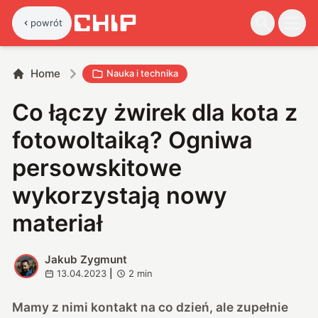
powrót
Home
Nauka i technika
Co łączy żwirek dla kota z
fotowoltaiką? Ogniwa
persowskitowe
wykorzystają nowy
materiał
Jakub Zygmunt
J
13.04.2023
|
2
min
Mamy z nimi kontakt na co dzień, ale zupełnie