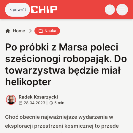
powrót
Home
Nauka
Po próbki z Marsa poleci
sześcionogi robopająk. Do
towarzystwa będzie miał
helikopter
Radek Kosarzycki
R
28.04.2023
|
5
min
Choć obecnie najważniejsze wydarzenia w
eksploracji przestrzeni kosmicznej to przede