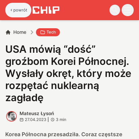
powrót
Home
Tech
USA mówią “dość”
groźbom Korei Północnej.
Wysłały okręt, który może
rozpętać nuklearną
zagładę
Mateusz Łysoń
M
27.04.2023
|
3
min
Korea Północna przesadziła. Coraz częstsze