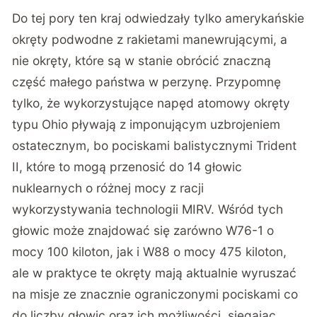
Do tej pory ten kraj odwiedzały tylko amerykańskie
okręty podwodne z rakietami manewrującymi, a
nie okręty, które są w stanie obrócić znaczną
część małego państwa w perzynę. Przypomnę
tylko, że wykorzystujące napęd atomowy okręty
typu Ohio pływają z imponującym uzbrojeniem
ostatecznym, bo pociskami balistycznymi Trident
II, które to mogą przenosić do 14 głowic
nuklearnych o różnej mocy z racji
wykorzystywania technologii MIRV. Wśród tych
głowic może znajdować się zarówno W76-1 o
mocy 100 kiloton, jak i W88 o mocy 475 kiloton,
ale w praktyce te okręty
mają aktualnie
wyruszać
na misje ze znacznie ograniczonymi pociskami co
do liczby głowic oraz ich możliwości, sięgając