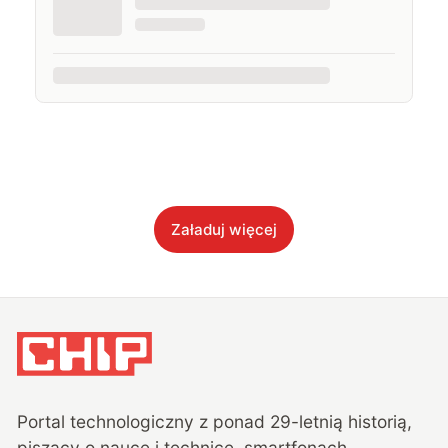
Załaduj więcej
Portal technologiczny z ponad
29
-letnią historią,
piszący o nauce i technice, smartfonach,