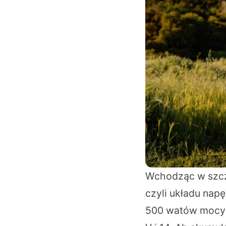
Wchodząc w szcze
czyli układu napę
500 watów mocy n