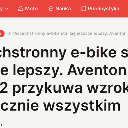
ty
Moto
Nauka
Publicystyka
Wszechstronny e-bike stał się jeszcze lepszy. Avento
h
stronny e-bike st
e lepszy. Aventon
.2 przykuwa wzro
ycznie wszystkim
ń