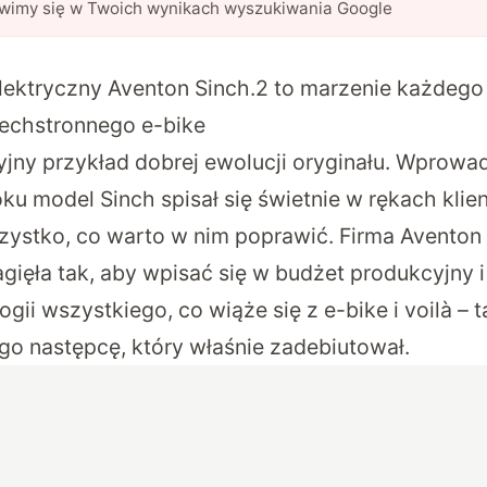
awimy się w Twoich wynikach wyszukiwania Google
lektryczny Aventon Sinch.2 to marzenie każdego
echstronnego e-bike
cyjny przykład dobrej ewolucji oryginału. Wprowa
u model Sinch spisał się świetnie w rękach klien
ystko, co warto w nim poprawić. Firma Aventon 
nagięła tak, aby wpisać się w budżet produkcyjny 
gii wszystkiego, co wiąże się z e-bike i voilà – 
go następcę, który właśnie zadebiutował.