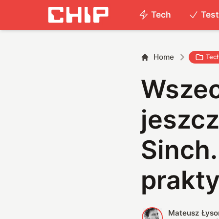
Tech
Tes
Home
Tec
Wszech
jeszcz
Sinch
prakt
Mateusz Łyso
M