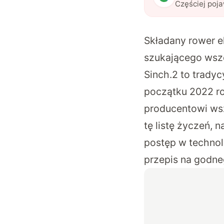
Częściej poj
Składany rower e
szukającego wsz
Sinch.2 to trady
początku 2022 rok
producentowi wsz
tę listę życzeń, 
postęp w technolo
przepis na godne