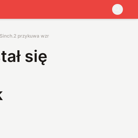
n Sinch.2 przykuwa wzrok praktycznie wszystkim
ał się
k