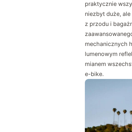
praktycznie wszy
niezbyt duże, al
z przodu i bagażn
zaawansowanego 
mechanicznych h
lumenowym reflek
mianem wszechst
e-bike.