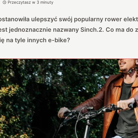
Przeczytasz w
3
minuty
stanowiła ulepszyć swój popularny rower elekt
st jednoznacznie nazwany Sinch.2. Co ma do z
ę na tyle innych e-bike?