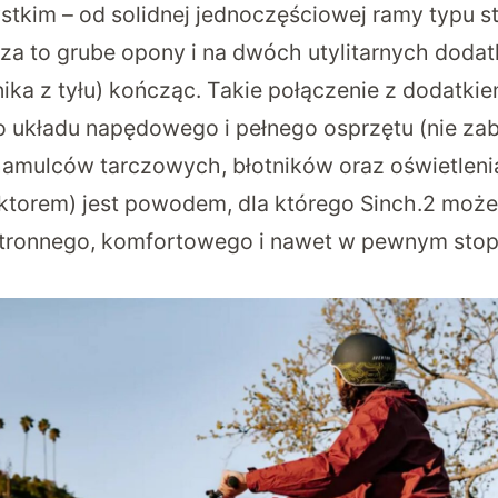
stkim – od solidnej jednoczęściowej ramy typu s
e za to grube opony i na dwóch utylitarnych dod
ika z tyłu) kończąc. Takie połączenie z dodatki
układu napędowego i pełnego osprzętu (nie zab
amulców tarczowych, błotników oraz oświetleni
torem) jest powodem, dla którego Sinch.2 może
ronnego, komfortowego i nawet w pewnym stopn