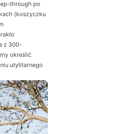
tep-through po
atkach (koszyczku
em
rakło
a z 300-
my określić
iu utylitarnego