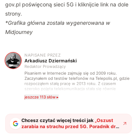
gov.pl
poświęconą sieci 5G i kliknijcie link na dole
strony.
*Grafika główna została wygenerowana w
Midjourney
NAPISANE PRZEZ
A
Arkadiusz Dziermański
Redaktor Prowadzący
Pisaniem w Internecie zajmuję się od 2009 roku.
Zaczynałem od testów telefonów na Telepolis.pl, gdzie
rozpocząłem stałą pracę w 2013 roku. Z czasem
szeroko pojęta telekomunikacja stała się równie
wciągająca co telefony, a rozwój technologii sprawił,
jeszcze 113 słów ▸
że do urządzeń mobilnych dołączył też inny sprzęt
elektroniczny. Dzisiaj moje biurko zasypuje każdy
rodzaj sprzętu, a o sieci 5G mogę mówić obudzony w
środku nocy. Od 2019 roku śledzę i opisuję ruchy
antykomórkowe w Polsce i na świecie. Poziom
Chcesz czytać więcej treści jak
„
Oszust
wylewanego przez nie hejtu świadczy o tym, że robię
zarabia na strachu przed 5G. Poradnik dr
to dobrze. Na przestrzeni ostatnich lat moje teksty
inż. Jerzy Weber dostępny za darmo
"
?
pojawiały się na łamach serwisów GamingSociety, Gry-