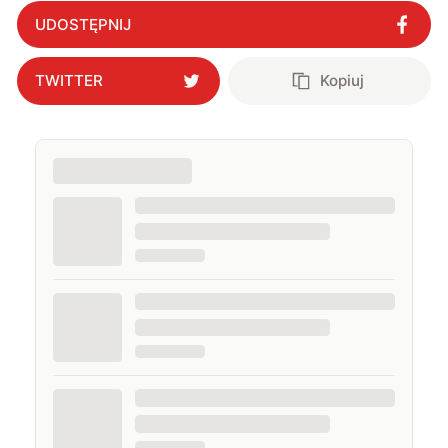
Online i PCWorld.pl, a od 2020 roku jestem związany z
UDOSTĘPNIJ
WhatNext.pl, gdzie jestem zastępcą redaktora
naczelnego. Życie prywatne łączę z zawodowym,
interesując się nowymi technologiami, ale nie
TWITTER
Kopiuj
pogardzę dobrą muzyką, serialem, grami
komputerowymi czy sportem.