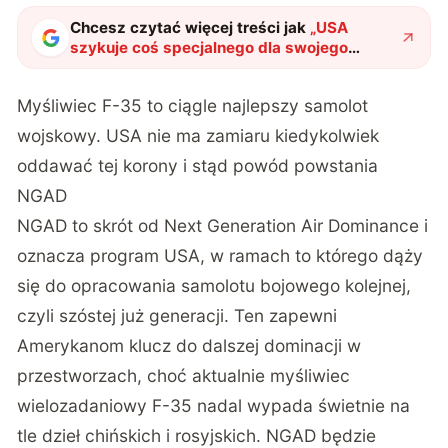
Chcesz czytać więcej treści jak
„
USA
szykuje coś specjalnego dla swojego
lotnictwa. To klucz do kolejnych lat
technologicznej przewagi
"
?
Myśliwiec F-35 to ciągle najlepszy samolot
wojskowy. USA nie ma zamiaru kiedykolwiek
oddawać tej korony i stąd powód powstania
NGAD
NGAD to skrót od Next Generation Air Dominance i
oznacza program USA, w ramach to którego dąży
się do opracowania samolotu bojowego kolejnej,
czyli szóstej już generacji. Ten zapewni
Amerykanom klucz do dalszej dominacji w
przestworzach, choć aktualnie myśliwiec
wielozadaniowy F-35 nadal wypada świetnie na
tle dzieł chińskich i rosyjskich. NGAD będzie