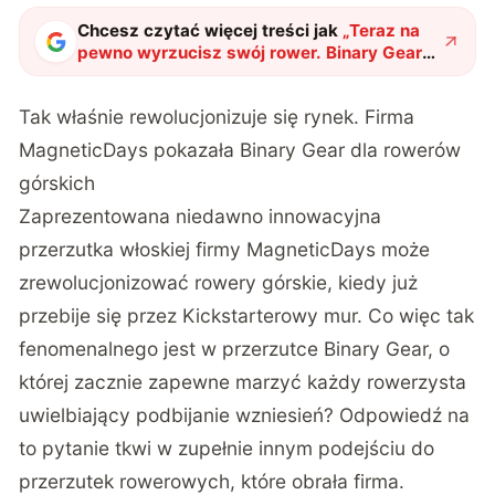
Chcesz czytać więcej treści jak
„
Teraz na
pewno wyrzucisz swój rower. Binary Gear
zmienia reguły gry w sektorze rowerów
górskich
"
?
Tak właśnie rewolucjonizuje się rynek. Firma
MagneticDays pokazała Binary Gear dla rowerów
górskich
Zaprezentowana niedawno innowacyjna
przerzutka włoskiej firmy MagneticDays może
zrewolucjonizować rowery górskie, kiedy już
przebije się przez
Kickstarterowy
mur. Co więc tak
fenomenalnego jest w przerzutce Binary Gear, o
której zacznie zapewne marzyć każdy rowerzysta
uwielbiający podbijanie wzniesień? Odpowiedź na
to pytanie tkwi w zupełnie innym podejściu do
przerzutek rowerowych, które obrała firma.