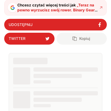
Chcesz czytać więcej treści jak
„
Teraz na
pewno wyrzucisz swój rower. Binary Gear
zmienia reguły gry w sektorze rowerów
górskich
"
?
UDOSTĘPNIJ
TWITTER
Kopiuj