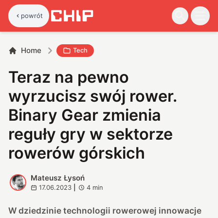
powrót
Home
Tech
Teraz na pewno
wyrzucisz swój rower.
Binary Gear zmienia
reguły gry w sektorze
rowerów górskich
Mateusz Łysoń
M
17.06.2023
|
4
min
W dziedzinie technologii rowerowej innowacje