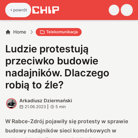
powrót
Home
Telekomunikacja
Ludzie protestują
przeciwko budowie
nadajników. Dlaczego
robią to źle?
Arkadiusz Dziermański
A
21.06.2023
|
5
min
W Rabce-Zdrój pojawiły się protesty w sprawie
budowy nadajników sieci komórkowych w