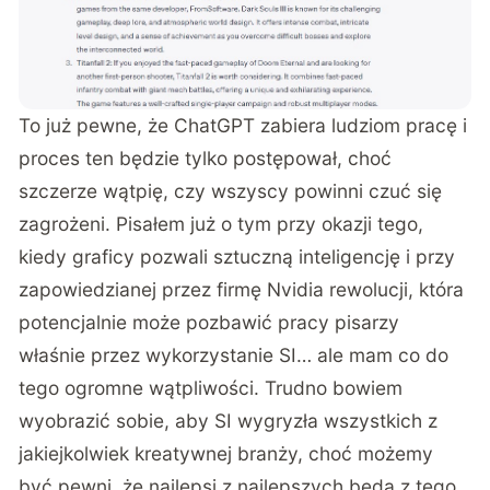
To już pewne, że
ChatGPT zabiera ludziom pracę
i
proces ten będzie tylko postępował, choć
szczerze wątpię, czy wszyscy powinni czuć się
zagrożeni. Pisałem już o tym przy okazji tego,
kiedy
graficy pozwali sztuczną inteligencję
i przy
zapowiedzianej przez firmę Nvidia rewolucji, która
potencjalnie może pozbawić pracy pisarzy
właśnie przez wykorzystanie SI… ale mam co do
tego ogromne wątpliwości. Trudno bowiem
wyobrazić sobie, aby SI wygryzła wszystkich z
jakiejkolwiek kreatywnej branży, choć możemy
być pewni, że najlepsi z najlepszych będą z tego