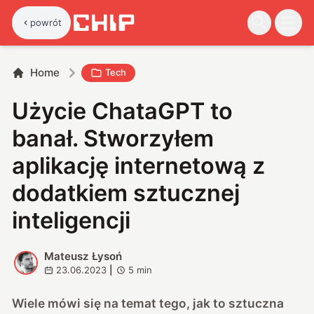
powrót
Home
Tech
Użycie ChataGPT to
banał. Stworzyłem
aplikację internetową z
dodatkiem sztucznej
inteligencji
Mateusz Łysoń
M
23.06.2023
|
5
min
Wiele mówi się na temat tego, jak to sztuczna