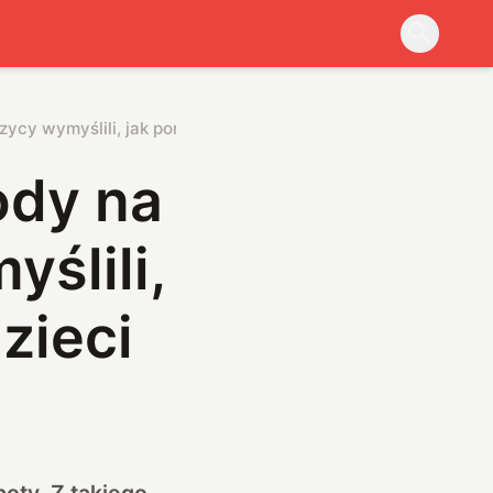
ycy wymyślili, jak poradzić sobie bez dzieci
ody na
ślili,
zieci
oty. Z takiego