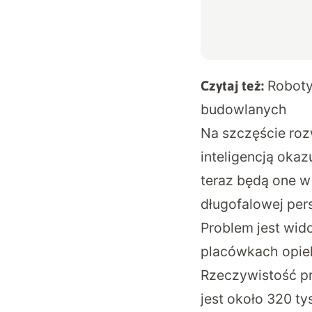
Roboty
Czytaj też:
budowlanych
Na szczęście roz
inteligencją okaz
teraz
będą one w
długofalowej pers
Problem jest wid
placówkach opiek
Rzeczywistość pr
jest około 320 t