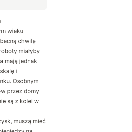
e
ym wieku
obecną chwilę
 roboty miałyby
ia mają jednak
skalę i
ynku. Osobnym
tów przez domy
ie są z kolei w
zysk, muszą mieć
pieniędzy na