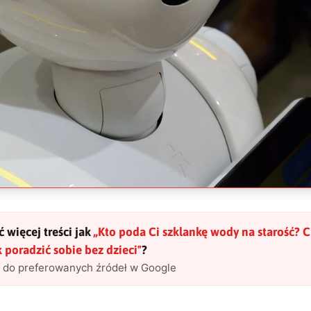
 więcej treści jak
„
Kto poda Ci szklankę wody na starość? 
k poradzić sobie bez dzieci
"
?
l do preferowanych źródeł w Google