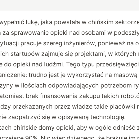
ypełnić lukę, jaka powstała w chińskim sektorz
 za sprawowanie opieki nad osobami w podeszł
ytuacji pracuje szereg inżynierów, ponieważ na 
ich startupów zajmuje się projektami, w których
 do opieki nad ludźmi. Tego typu przedsięwzięc
iczenie: trudno jest je wykorzystać na masową 
yny w ilościach odpowiadających potrzebom r
atomiast brak finansowania zakupu takich robo
ędzy przekazanych przez władze takie placówki n
nie zaopatrzyć się w opisywaną technologię.
ach chińskie domy opieki, aby w ogóle odnieść 
aczające 90%. Nic więc dziwnego, że brakuje im 