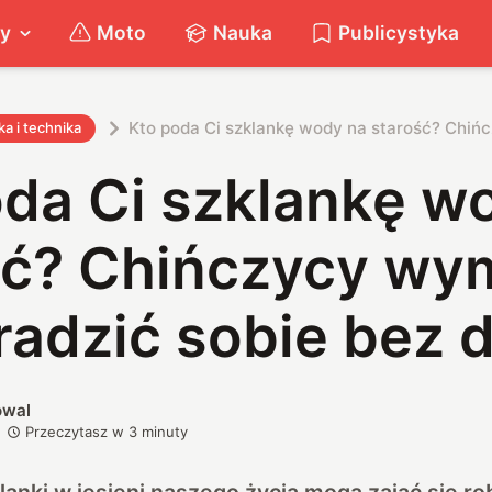
ty
Moto
Nauka
Publicystyka
Kto poda Ci szklankę wody na starość? Chińcz
a i technika
oda Ci szklankę w
ć? Chińczycy wymy
radzić sobie bez d
owal
Przeczytasz w
3
minuty
nki w jesieni naszego życia mogą zająć się rob