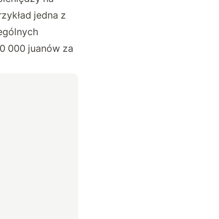
rzykład jedna z
zególnych
80 000 juanów za