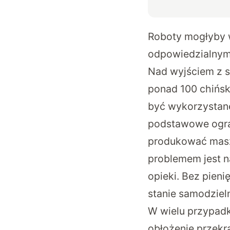
Roboty mogłyby w
odpowiedzialnym
Nad wyjściem z s
ponad 100 chińsk
być wykorzystane
podstawowe ogran
produkować masz
problemem jest n
opieki. Bez pieni
stanie samodziel
W wielu przypadk
obłożenie przekr