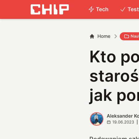
Tech
Tes
Home
Nauk
Kto p
staroś
jak po
Aleksander K
A
19.06.2023
|
Podawaniem szkla