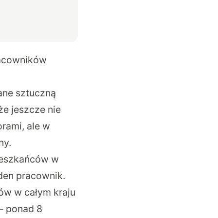
pracowników
ane sztuczną
że jeszcze nie
rami, ale w
ny.
mieszkańców w
den pracownik.
ów w całym kraju
 – ponad 8