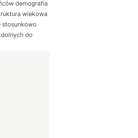
ańców demografia
truktura wiekowa
że stosunkowo
 zdolnych do