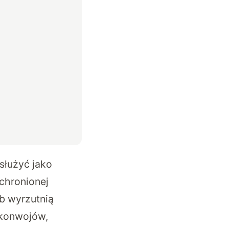
służyć jako
chronionej
b wyrzutnią
 konwojów,