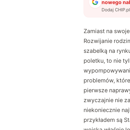
nowego nab
Dodaj CHIP.p
Zamiast na swoje 
Rozwijanie rodzi
szabelką na rynk
poletku, to nie 
wypompowywanie b
problemów, które
pierwsze naprawy
zwyczajnie nie z
niekoniecznie na
przykładem są St
wojska właśnie lo