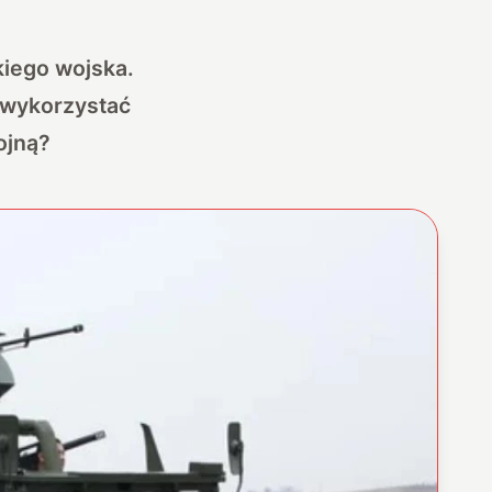
kiego wojska.
e wykorzystać
ojną?