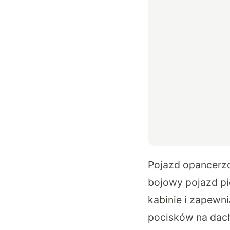
Pojazd opancerzon
bojowy pojazd pi
kabinie i zapew
pocisków na dac