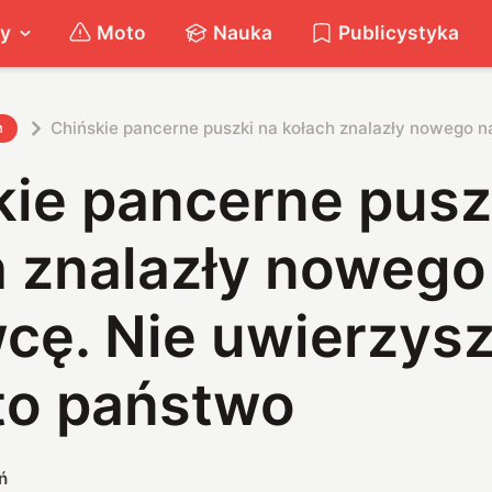
ty
Moto
Nauka
Publicystyka
Chińskie pancerne puszki na kołach znalazły nowego n
h
kie pancerne pusz
h znalazły nowego
cę. Nie uwierzysz
 to państwo
ń