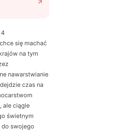
×4
 chce się machać
krajów na tym
zez
ne nawarstwianie
dejdzie czas na
 mocarstwom
 ale ciągle
ego świetnym
y do swojego