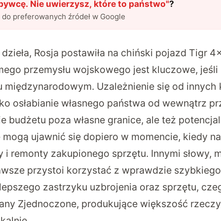
ywcę. Nie uwierzysz, które to państwo
"
?
l do preferowanych źródeł w Google
dzieła, Rosja postawiła na chiński pojazd Tigr 4
mego przemysłu wojskowego jest kluczowe, jeśli
u międzynarodowym. Uzależnienie się od innych 
tylko osłabianie własnego państwa od wewnątrz pr
udżetu poza własne granice, ale też potencjal
 mogą ujawnić się dopiero w momencie, kiedy na
 i remonty zakupionego sprzętu. Innymi słowy,
awsze przystoi korzystać z wprawdzie szybkiego,
jlepszego zastrzyku uzbrojenia oraz sprzętu, cz
any Zjednoczone, produkujące większość rzecz
kalnie.