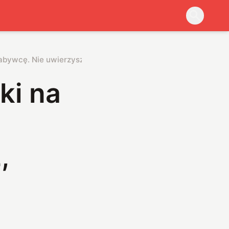
abywcę. Nie uwierzysz, które to państwo
ki na
,