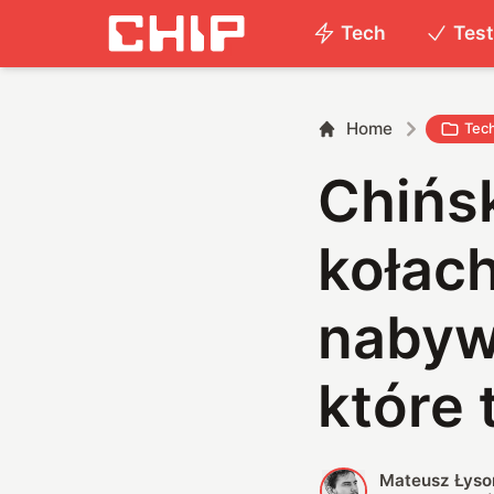
Tech
Tes
Home
Tec
Chińs
kołac
nabyw
które
Mateusz Łyso
M