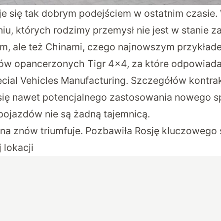
je się tak dobrym podejściem w ostatnim czasie. 
u, których rodzimy przemysł nie jest w stanie za
anem, ale też Chinami, czego najnowszym przykład
ów opancerzonych Tigr 4×4, za które odpowiada
ecial Vehicles Manufacturing. Szczegółów kontrak
się nawet potencjalnego zastosowania nowego sp
pojazdów nie są żadną tajemnicą.
ina znów triumfuje. Pozbawiła Rosję kluczowego
 lokacji