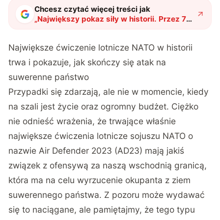
Chcesz czytać więcej treści jak
„
Największy pokaz siły w historii. Przez 70
lat nie widzieliśmy niczego bardziej
spektakularnego
"
?
Największe ćwiczenie lotnicze NATO w historii
trwa i pokazuje, jak skończy się atak na
suwerenne państwo
Przypadki się zdarzają, ale nie w momencie, kiedy
na szali jest życie oraz ogromny budżet. Ciężko
nie odnieść wrażenia, że trwające właśnie
największe ćwiczenia lotnicze
sojuszu NATO o
nazwie Air Defender 2023 (AD23) mają jakiś
związek z ofensywą za naszą wschodnią granicą,
która ma na celu wyrzucenie okupanta z ziem
suwerennego państwa. Z pozoru może wydawać
się to naciągane, ale pamiętajmy, że tego typu