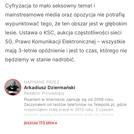
Cyfryzacja to mało seksowny temat i
mainstreamowe media oraz opozycja nie potrafią
wypunktować tego, że ten obszar jest w głębokim
lesie. Ustawa o KSC, aukcja częstotliwości sieci
5G, Prawo Komunikacji Elektronicznej – wszystkie
mają 3-letnie opóźnienie i jest to czas, którego nie
będziemy w stanie nadrobić.
NAPISANE PRZEZ
A
Arkadiusz Dziermański
Redaktor Prowadzący
Pisaniem w Internecie zajmuję się od 2009 roku.
Zaczynałem od testów telefonów na Telepolis.pl, gdzie
rozpocząłem stałą pracę w 2013 roku. Z czasem
szeroko pojęta telekomunikacja stała się równie
wciągająca co telefony, a rozwój technologii sprawił,
jeszcze 113 słów ▸
że do urządzeń mobilnych dołączył też inny sprzęt
elektroniczny. Dzisiaj moje biurko zasypuje każdy