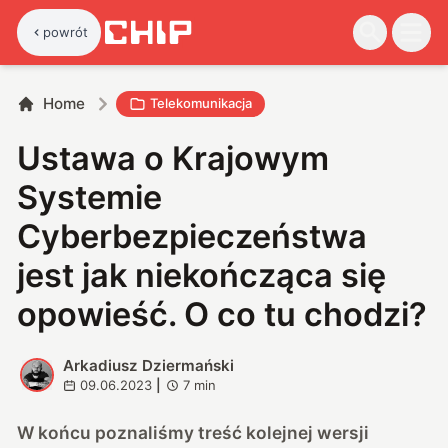
powrót
Home
Telekomunikacja
Ustawa o Krajowym
Systemie
Cyberbezpieczeństwa
jest jak niekończąca się
opowieść. O co tu chodzi?
Arkadiusz Dziermański
A
09.06.2023
|
7
min
W końcu poznaliśmy treść kolejnej wersji