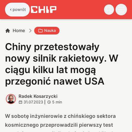
powrót
Home
Nauka
Chiny przetestowały
nowy silnik rakietowy. W
ciągu kilku lat mogą
przegonić nawet USA
Radek Kosarzycki
R
31.07.2023
|
5
min
W sobotę inżynierowie z chińskiego sektora
kosmicznego przeprowadzili pierwszy test