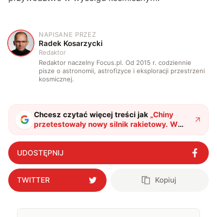
NAPISANE PRZEZ
R
Radek Kosarzycki
Redaktor
Redaktor naczelny Focus.pl. Od 2015 r. codziennie
pisze o astronomii, astrofizyce i eksploracji przestrzeni
kosmicznej.
Chcesz czytać więcej treści jak
„
Chiny
przetestowały nowy silnik rakietowy. W
ciągu kilku lat mogą przegonić nawet USA
"
?
UDOSTĘPNIJ
TWITTER
Kopiuj