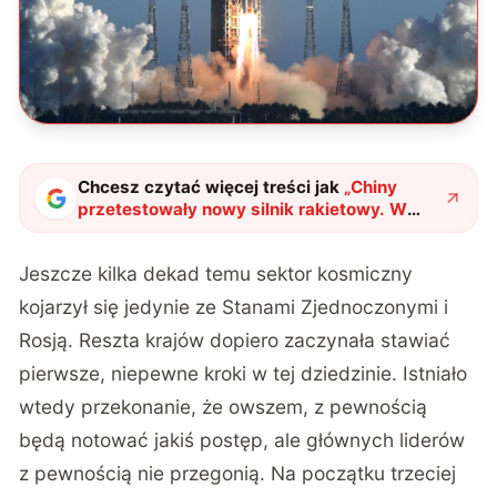
Chcesz czytać więcej treści jak
„
Chiny
przetestowały nowy silnik rakietowy. W
ciągu kilku lat mogą przegonić nawet USA
"
?
Jeszcze kilka dekad temu sektor kosmiczny
kojarzył się jedynie ze Stanami Zjednoczonymi i
Rosją. Reszta krajów dopiero zaczynała stawiać
pierwsze, niepewne kroki w tej dziedzinie. Istniało
wtedy przekonanie, że owszem, z pewnością
będą notować jakiś postęp, ale głównych liderów
z pewnością nie przegonią. Na początku trzeciej