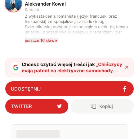
A
Aleksander Kowal
Redaktor
Z wykształcenia romanista (język francuski oraz
hiszpański) ze specjalizacją z traduktologii.
Dziennikarską przygodę rozpocząłem około piętnastu
lat temu, początkowo w związku z recenzjami gier
komputerowych i filmów. Obecnie publikuję
jeszcze 16 słów ▸
zdecydowanie częściej na tematy związane z nauką
oraz technologią. W wolnym czasie uwielbiam
podróżować, śledzić kinowe i książkowe nowości, a
także uprawiać oraz oglądać sport.
Chcesz czytać więcej treści jak
„
Chińczycy
mają patent na elektryczne samochody.
Rozwiążą w ten sposób podstawowy
problem
"
?
UDOSTĘPNIJ
TWITTER
Kopiuj