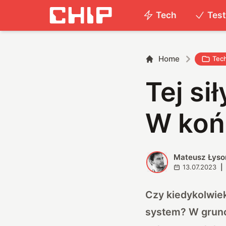
Tech
Tes
Home
Tec
Tej si
W końc
Mateusz Łyso
M
13.07.2023
|
Czy kiedykolwiek
system? W grunc