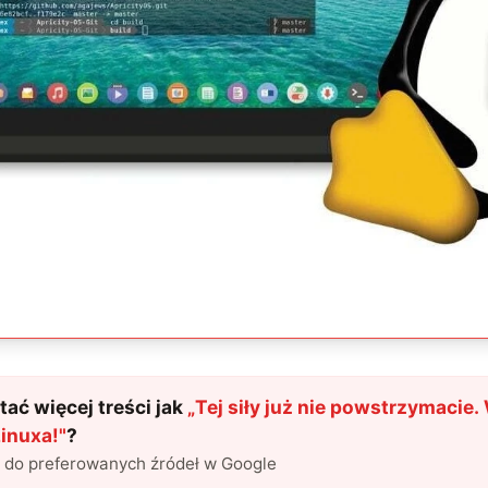
ać więcej treści jak
„
Tej siły już nie powstrzymacie
Linuxa!
"
?
l do preferowanych źródeł w Google