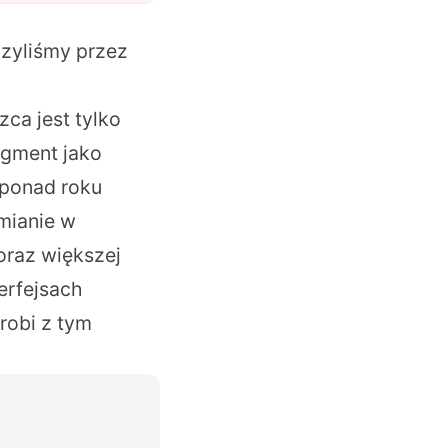
czyliśmy przez
ca jest tylko
egment jako
 ponad roku
mianie w
oraz większej
erfejsach
robi z tym