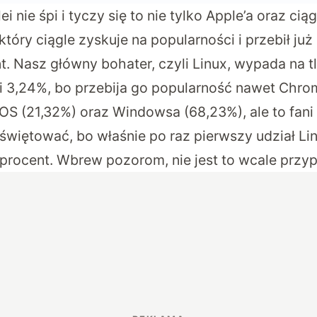
i nie śpi i tyczy się to nie tylko Apple’a oraz ci
tóry ciągle zyskuje na popularności i przebił j
t. Nasz główny bohater, czyli Linux, wypada na t
i 3,24%, bo przebija go popularność nawet Chro
OS (21,32%) oraz Windowsa (68,23%), ale to fani
świętować, bo właśnie po raz pierwszy udział Li
 procent. Wbrew pozorom, nie jest to wcale prz