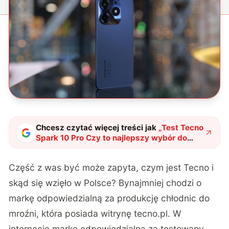
Chcesz czytać więcej treści jak
„
Test Tecno
Spark 10 Pro Czy to najlepszy wybór do
1000 zł?
"
?
Część z was być może zapyta, czym jest Tecno i
skąd się wzięło w Polsce? Bynajmniej chodzi o
markę odpowiedzialną za produkcję chłodnic do
mroźni, która posiada witrynę tecno.pl. W
internecie markę odpowiedzialną za testowany