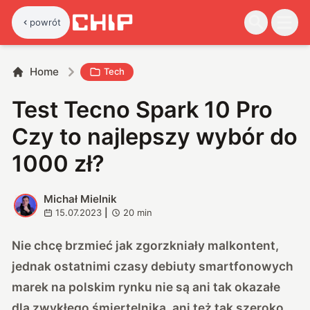
powrót
Home
Tech
Test Tecno Spark 10 Pro
Czy to najlepszy wybór do
1000 zł?
Michał Mielnik
M
15.07.2023
|
20
min
Nie chcę brzmieć jak zgorzkniały malkontent,
jednak ostatnimi czasy debiuty smartfonowych
marek na polskim rynku nie są ani tak okazałe
dla zwykłego śmiertelnika, ani też tak szeroko