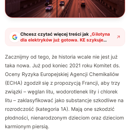
Chcesz czytać więcej treści jak
„
Gilotyna
dla elektryków już gotowa. KE szykuje
nowe prawo, które zrujnuje zieloną
transformację
"
?
Zacznijmy od tego, że historia wcale nie jest już
taka nowa. Już pod koniec 2021 roku Komitet ds.
Oceny Ryzyka Europejskiej Agencji Chemikaliów
(ECHA) zgodził się z propozycją Francji, aby trzy
związki – węglan litu, wodorotlenek lity i chlorek
litu – zaklasyfikować jako substancje szkodliwe na
rozrodczość (kategoria 1A). Mają one szkodzić
płodności, nienarodzonym dzieciom oraz dzieciom
karmionym piersią.