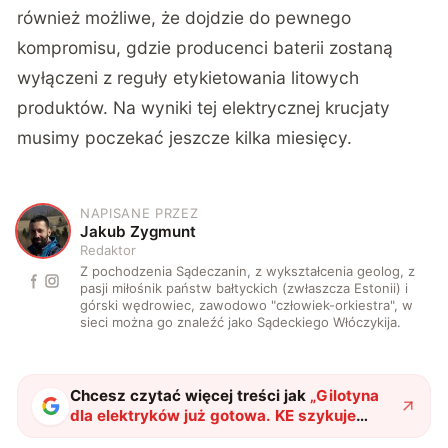
również możliwe, że dojdzie do pewnego
kompromisu, gdzie producenci baterii zostaną
wyłączeni z reguły etykietowania litowych
produktów. Na wyniki tej elektrycznej krucjaty
musimy poczekać jeszcze kilka miesięcy.
NAPISANE PRZEZ
J
Jakub Zygmunt
Redaktor
Z pochodzenia Sądeczanin, z wykształcenia geolog, z
pasji miłośnik państw bałtyckich (zwłaszcza Estonii) i
górski wędrowiec, zawodowo "człowiek-orkiestra", w
sieci można go znaleźć jako Sądeckiego Włóczykija.
Chcesz czytać więcej treści jak
„
Gilotyna
dla elektryków już gotowa. KE szykuje
nowe prawo, które zrujnuje zieloną