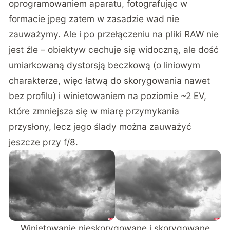
oprogramowaniem aparatu, fotografując w
formacie jpeg zatem w zasadzie wad nie
zauważymy. Ale i po przełączeniu na pliki RAW nie
jest źle – obiektyw cechuje się widoczną, ale dość
umiarkowaną dystorsją beczkową (o liniowym
charakterze, więc łatwą do skorygowania nawet
bez profilu) i winietowaniem na poziomie ~2 EV,
które zmniejsza się w miarę przymykania
przysłony, lecz jego ślady można zauważyć
jeszcze przy f/8.
Winietowanie nieskorygowane i skorygowane