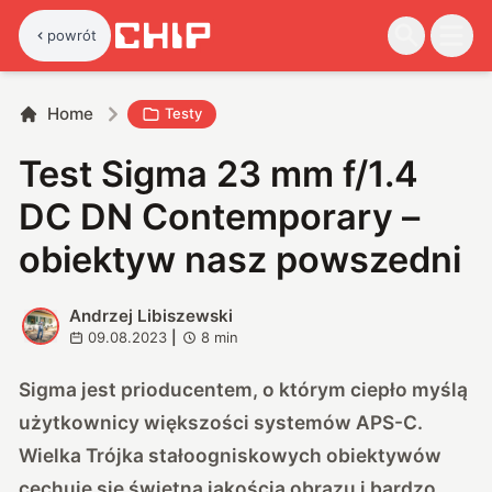
powrót
Home
Testy
Test Sigma 23 mm f/1.4
DC DN Contemporary –
obiektyw nasz powszedni
Andrzej Libiszewski
A
09.08.2023
|
8
min
Sigma jest prioducentem, o którym ciepło myślą
użytkownicy większości systemów APS-C.
Wielka Trójka stałoogniskowych obiektywów
cechuje się świetną jakością obrazu i bardzo