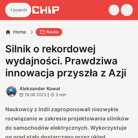
powrót
Home
Nauka
Silnik o rekordowej
wydajności. Prawdziwa
innowacja przyszła z Azji
Aleksander Kowal
A
19.08.2023
|
2
min
Naukowcy z Indii zaproponowali niezwykle
rozwiązanie w zakresie projektowania silników
do samochodów elektrycznych. Wykorzystuje
on prąd stały dostarczany przez układ