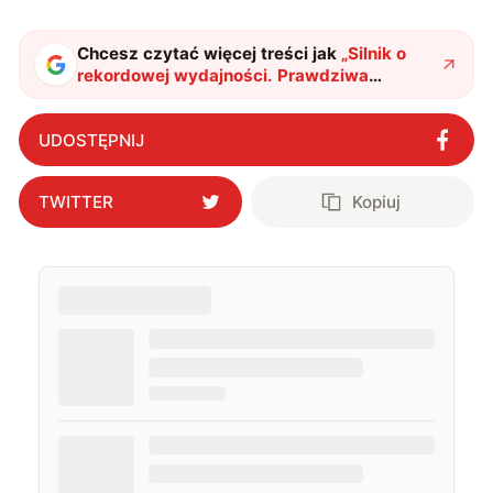
podróżować, śledzić kinowe i książkowe nowości, a
także uprawiać oraz oglądać sport.
Chcesz czytać więcej treści jak
„
Silnik o
rekordowej wydajności. Prawdziwa
innowacja przyszła z Azji
"
?
UDOSTĘPNIJ
TWITTER
Kopiuj