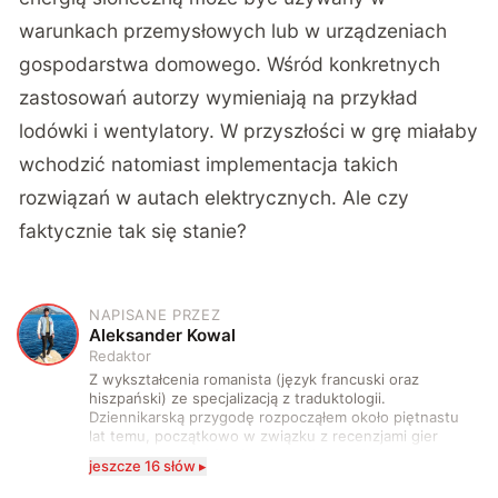
warunkach przemysłowych lub w urządzeniach
gospodarstwa domowego. Wśród konkretnych
zastosowań autorzy wymieniają na przykład
lodówki i wentylatory. W przyszłości w grę miałaby
wchodzić natomiast implementacja takich
rozwiązań w autach elektrycznych. Ale czy
faktycznie tak się stanie?
NAPISANE PRZEZ
A
Aleksander Kowal
Redaktor
Z wykształcenia romanista (język francuski oraz
hiszpański) ze specjalizacją z traduktologii.
Dziennikarską przygodę rozpocząłem około piętnastu
lat temu, początkowo w związku z recenzjami gier
komputerowych i filmów. Obecnie publikuję
jeszcze 16 słów ▸
zdecydowanie częściej na tematy związane z nauką
oraz technologią. W wolnym czasie uwielbiam