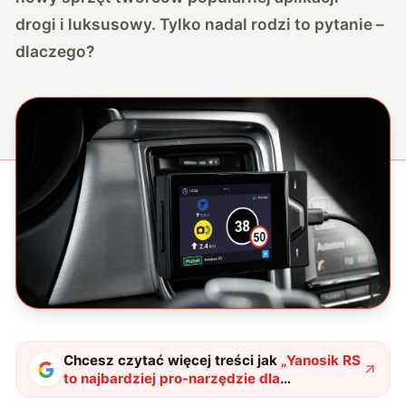
drogi i luksusowy. Tylko nadal rodzi to pytanie –
dlaczego?
Chcesz czytać więcej treści jak
„
Yanosik RS
to najbardziej pro-narzędzie dla
prawdziwych szeryfów
"
?