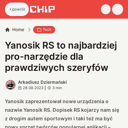
powrót
Home
Tech
Yanosik RS to najbardziej
pro-narzędzie dla
prawdziwych szeryfów
Arkadiusz Dziermański
A
28.08.2023
|
3
min
Yanosik zaprezentował nowe urządzenia o
nazwie Yanosik RS. Dopisek RS kojarzy nam się
z drogim autem sportowym i taki też ma być
nowy sprzęt twórców popularnej aplikacji –