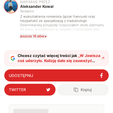
NAPISANE PRZEZ
A
Aleksander Kowal
Redaktor
Z wykształcenia romanista (język francuski oraz
hiszpański) ze specjalizacją z traduktologii.
Dziennikarską przygodę rozpocząłem około piętnastu
lat temu, początkowo w związku z recenzjami gier
komputerowych i filmów. Obecnie publikuję
jeszcze 16 słów ▸
zdecydowanie częściej na tematy związane z nauką
oraz technologią. W wolnym czasie uwielbiam
podróżować, śledzić kinowe i książkowe nowości, a
także uprawiać oraz oglądać sport.
Chcesz czytać więcej treści jak
„
W Jowisza
coś uderzyło. Kolizję dało się zauważyć
nawet z Ziemi
"
?
UDOSTĘPNIJ
TWITTER
Kopiuj