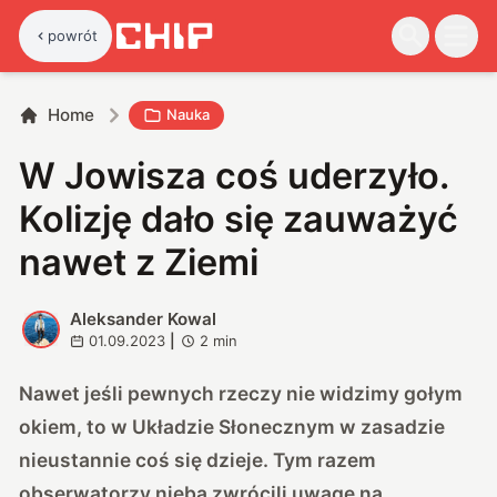
powrót
Home
Nauka
W Jowisza coś uderzyło.
Kolizję dało się zauważyć
nawet z Ziemi
Aleksander Kowal
A
01.09.2023
|
2
min
Nawet jeśli pewnych rzeczy nie widzimy gołym
okiem, to w Układzie Słonecznym w zasadzie
nieustannie coś się dzieje. Tym razem
obserwatorzy nieba zwrócili uwagę na