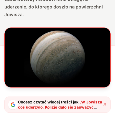
uderzenie, do którego doszło na powierzchni
Jowisza.
Chcesz czytać więcej treści jak
„
W Jowisza
coś uderzyło. Kolizję dało się zauważyć
nawet z Ziemi
"
?