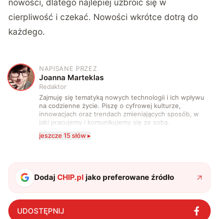
nowości, dlatego najlepiej uzbroić się w
cierpliwość i czekać. Nowości wkrótce dotrą do
każdego.
NAPISANE PRZEZ
J
Joanna Marteklas
Redaktor
Zajmuję się tematyką nowych technologii i ich wpływu
na codzienne życie. Piszę o cyfrowej kulturze,
innowacjach oraz trendach zmieniających sposób, w
jaki pracujemy i komunikujemy się ze sobą.
Szczególnie interesuje mnie relacja między rozwojem
jeszcze 15 słów ▸
technologii a współczesną popkulturą. W wolnych
chwilach zakopuję się w książkach i komiksach —
najczęściej w fantastyce i wuxia.
Dodaj
CHIP.pl
jako preferowane źródło
UDOSTĘPNIJ