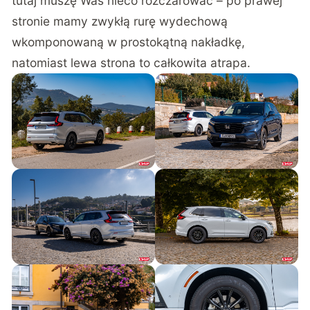
tutaj muszę Was nieco rozczarować – po prawej
stronie mamy zwykłą rurę wydechową
wkomponowaną w prostokątną nakładkę,
natomiast lewa strona to całkowita atrapa.