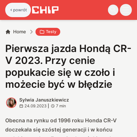
powrót
Home
Testy
Pierwsza jazda Hondą CR-
V 2023. Przy cenie
popukacie się w czoło i
możecie być w błędzie
Sylwia Januszkiewicz
S
24.09.2023
|
7
min
Obecna na rynku od 1996 roku Honda CR-V
doczekała się szóstej generacji i w końcu