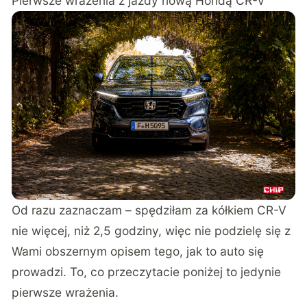
Pierwsze wrażenia z jazdy nową Hondą CR-V
Od razu zaznaczam – spędziłam za kółkiem CR-V
nie więcej, niż 2,5 godziny, więc nie podzielę się z
Wami obszernym opisem tego, jak to auto się
prowadzi. To, co przeczytacie poniżej to jedynie
pierwsze wrażenia.